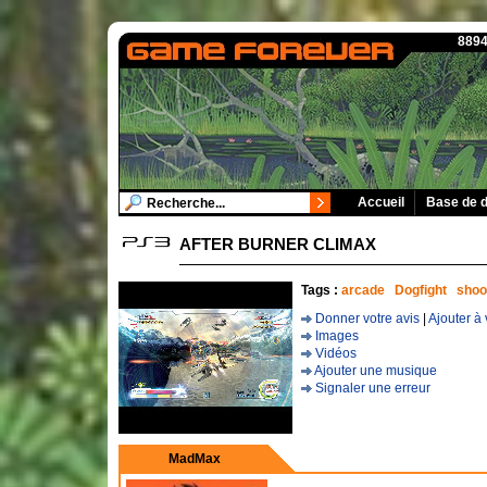
8894
Accueil
Base de 
AFTER BURNER CLIMAX
Tags :
arcade
Dogfight
shoo
Donner votre avis
|
Ajouter à 
Images
Vidéos
Ajouter une musique
Signaler une erreur
MadMax