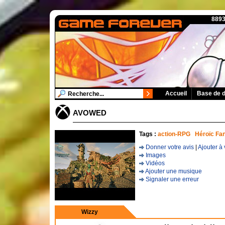
8893
Accueil
Base de 
AVOWED
Tags :
action-RPG
Héroïc Fa
Donner votre avis
|
Ajouter à 
Images
Vidéos
Ajouter une musique
Signaler une erreur
Wizzy