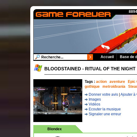
8894
Accueil
Base de 
BLOODSTAINED - RITUAL OF THE NIGHT
Tags :
action
aventure
Epic
gothique
metroidvania
Ste
Donner votre avis
|
Ajouter à 
Images
Vidéos
Ecouter la musique
Signaler une erreur
Blondex