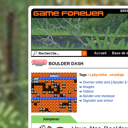
8894
Accueil
Base de 
BOULDER DASH
Tags :
Labyrinthe
stratégie
Donner votre avis
|
Ajouter à 
Images
Vidéos
Ajouter une musique
Signaler une erreur
Jumpman