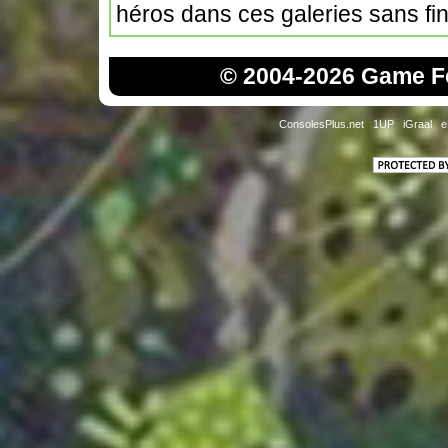
héros dans ces galeries sans fin
© 2004-2026 Game Fo
ConsolesPlus.net
1UP
iGraal
e