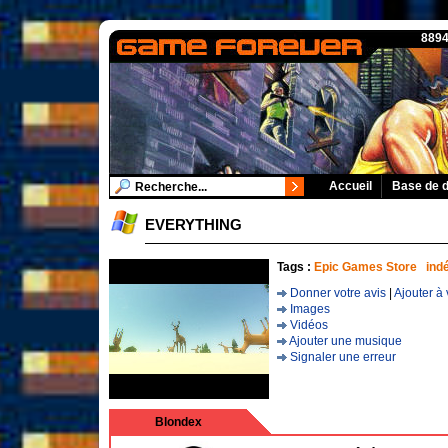
8894
Accueil
Base de 
EVERYTHING
Tags :
Epic Games Store
ind
Donner votre avis
|
Ajouter à 
Images
Vidéos
Ajouter une musique
Signaler une erreur
Blondex