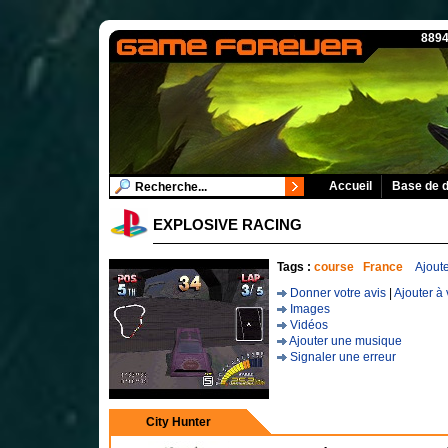
8894
Accueil
Base de 
EXPLOSIVE RACING
Tags :
course
France
Ajout
Donner votre avis
|
Ajouter à 
Images
Vidéos
Ajouter une musique
Signaler une erreur
City Hunter