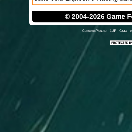
© 2004-2026 Game Fo
ConsolesPlus.net
1UP
iGraal
e