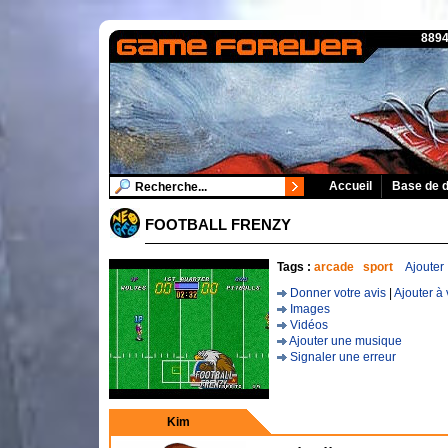
8894
Accueil
Base de 
FOOTBALL FRENZY
Tags :
arcade
sport
Ajouter
Donner votre avis
|
Ajouter à 
Images
Vidéos
Ajouter une musique
Signaler une erreur
Kim