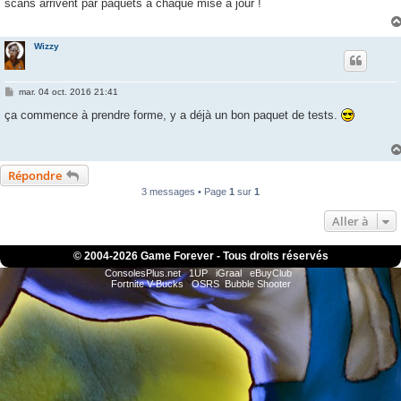
scans arrivent par paquets à chaque mise à jour !
a
g
e
Wizzy
M
mar. 04 oct. 2016 21:41
e
s
ça commence à prendre forme, y a déjà un bon paquet de tests.
s
a
g
e
Répondre
3 messages • Page
1
sur
1
Aller à
© 2004-
2026 Game Forever - Tous droits réservés
ConsolesPlus.net
1UP
iGraal
eBuyClub
Fortnite V-Bucks
OSRS
Bubble Shooter