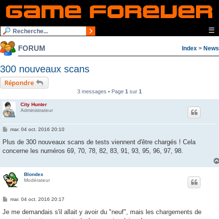
☰
FORUM
Index
>
News
300 nouveaux scans
Répondre
3 messages • Page
1
sur
1
City Hunter
Administrateur
M
mar. 04 oct. 2016 20:10
e
s
Plus de 300 nouveaux scans de tests viennent d'être chargés ! Cela
s
concerne les numéros 69, 70, 78, 82, 83, 91, 93, 95, 96, 97, 98.
a
g
e
Blondex
Modérateur
M
mar. 04 oct. 2016 20:17
e
s
Je me demandais s'il allait y avoir du "neuf", mais les chargements de
s