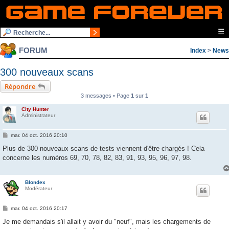
☰
FORUM
Index
>
News
300 nouveaux scans
Répondre
3 messages • Page
1
sur
1
City Hunter
Administrateur
M
mar. 04 oct. 2016 20:10
e
s
Plus de 300 nouveaux scans de tests viennent d'être chargés ! Cela
s
concerne les numéros 69, 70, 78, 82, 83, 91, 93, 95, 96, 97, 98.
a
g
e
Blondex
Modérateur
M
mar. 04 oct. 2016 20:17
e
s
Je me demandais s'il allait y avoir du "neuf", mais les chargements de
s