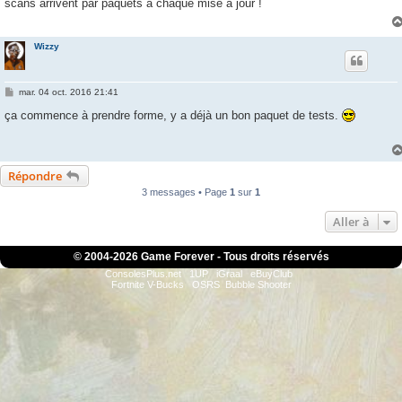
scans arrivent par paquets à chaque mise à jour !
a
g
e
Wizzy
M
mar. 04 oct. 2016 21:41
e
s
ça commence à prendre forme, y a déjà un bon paquet de tests.
s
a
g
e
Répondre
3 messages • Page
1
sur
1
Aller à
© 2004-
2026 Game Forever - Tous droits réservés
ConsolesPlus.net
1UP
iGraal
eBuyClub
Fortnite V-Bucks
OSRS
Bubble Shooter