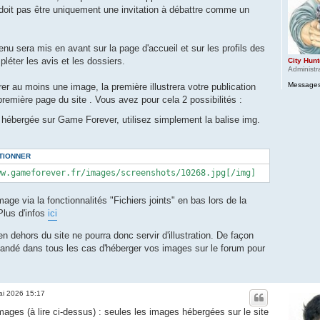
 doit pas être uniquement une invitation à débattre comme un
u sera mis en avant sur la page d'accueil et sur les profils des
éter les avis et les dossiers.
City Hunt
Administr
Messages
er au moins une image, la première illustrera votre publication
première page du site . Vous avez pour cela 2 possibilités :
à hébergée sur Game Forever, utilisez simplement la balise img.
TIONNER
ww.gameforever.fr/images/screenshots/10268.jpg[/img]
mage via la fonctionnalités "Fichiers joints" en bas lors de la
Plus d'infos
ici
dehors du site ne pourra donc servir d'illustration. De façon
mandé dans tous les cas d'héberger vos images sur le forum pour
ai 2026 15:17
images (à lire ci-dessus) : seules les images hébergées sur le site