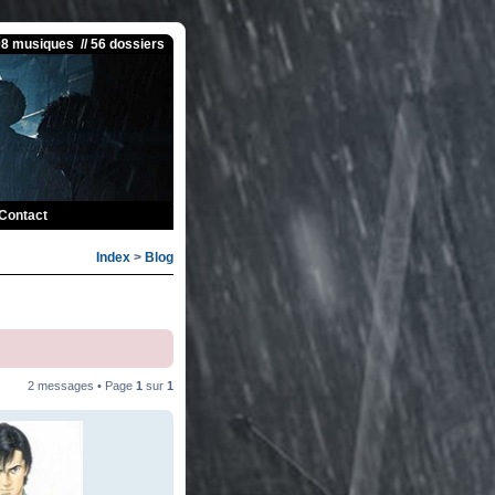
08 musiques // 56 dossiers
Contact
Index
>
Blog
2 messages • Page
1
sur
1