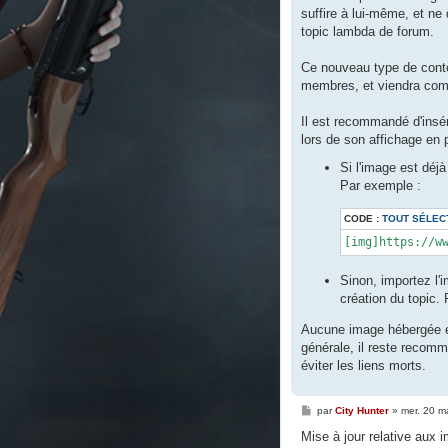
e
suffire à lui-même, et ne
topic lambda de forum.
Ce nouveau type de conten
membres, et viendra compl
Il est recommandé d'insér
lors de son affichage en 
Si l'image est déj
Par exemple :
CODE :
TOUT SÉLEC
[img]https://w
Sinon, importez l'i
création du topic. 
Aucune image hébergée en 
générale, il reste recom
éviter les liens morts.
M
par
City Hunter
»
mer. 20 m
e
s
Mise à jour relative aux 
s