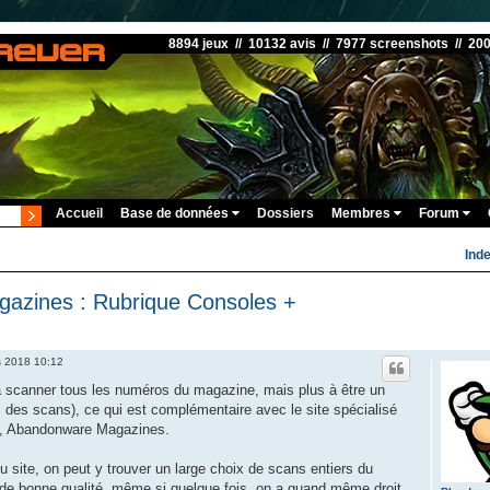
8894 jeux // 10132 avis // 7977 screenshots // 20
Accueil
Base de données
Dossiers
Membres
Forum
Ind
azines : Rubrique Consoles +
s 2018 10:12
à scanner tous les numéros du magazine, mais plus à être un
c des scans), ce qui est complémentaire avec le site spécialisé
o, Abandonware Magazines.
 site, on peut y trouver un large choix de scans entiers du
e bonne qualité, même si quelque fois, on a quand même droit