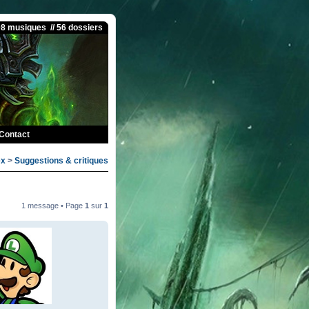
08 musiques // 56 dossiers
Contact
ex
>
Suggestions & critiques
1 message • Page
1
sur
1