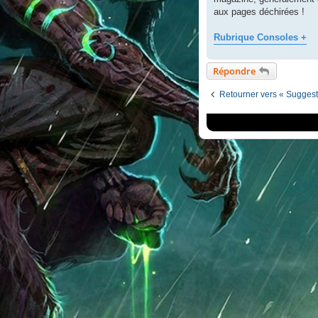
aux pages déchirées !
Rubrique Consoles +
Répondre
Retourner vers « Suggesti