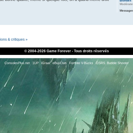
Blondex
Modérate
Messages
ons & critiques »
© 2004-
2026 Game Forever - Tous droits réservés
ConsolesPlus.net
1UP
iGraal
eBuyClub
Fortnite V-Bucks
OSRS
Bubble Shooter