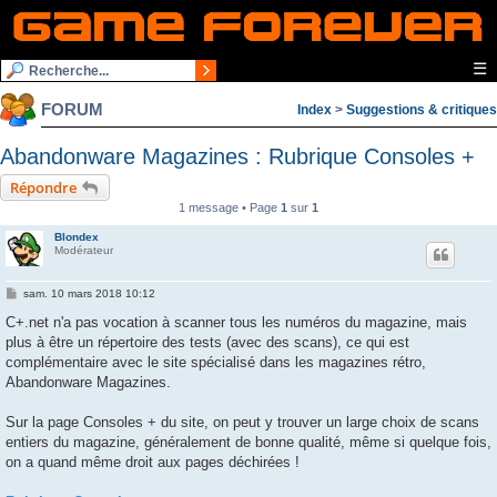
☰
FORUM
Index
>
Suggestions & critiques
Abandonware Magazines : Rubrique Consoles +
Répondre
1 message • Page
1
sur
1
Blondex
Modérateur
M
sam. 10 mars 2018 10:12
e
s
C+.net n'a pas vocation à scanner tous les numéros du magazine, mais
s
plus à être un répertoire des tests (avec des scans), ce qui est
a
g
complémentaire avec le site spécialisé dans les magazines rétro,
e
Abandonware Magazines.
Sur la page Consoles + du site, on peut y trouver un large choix de scans
entiers du magazine, généralement de bonne qualité, même si quelque fois,
on a quand même droit aux pages déchirées !