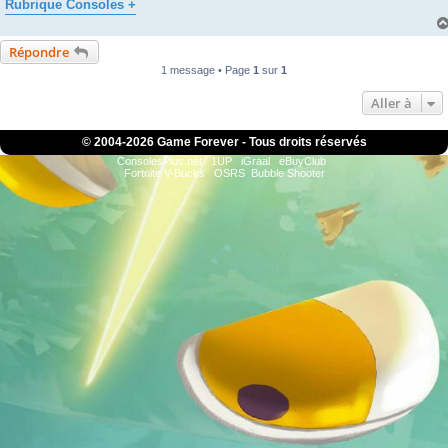
Rubrique Consoles +
Répondre
1 message • Page
1
sur
1
Aller à
© 2004-
2026 Game Forever - Tous droits réservés
ConsolesPlus.net
1UP
iGraal
eBuyClub
Fortnite V-Bucks
OSRS
Bubble Shooter