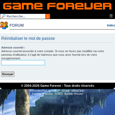
☰
FORUM
Index
Réinitialiser le mot de passse
Adresse courriel :
Adresse courriel associée à votre compte. Si vous ne l’avez pas modifiée via votre
panneau d’utilisateur, il s’agit de l’adresse que vous avez fournie lors de votre
enregistrement.
© 2004-
2026 Game Forever - Tous droits réservés
ConsolesPlus.net
1UP
iGraal
eBuyClub
Fortnite V-Bucks
OSRS
Bubble Shooter