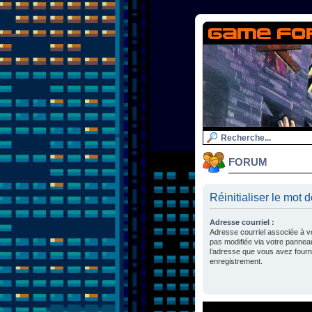
FORUM
Réinitialiser le mot 
Adresse courriel :
Adresse courriel associée à v
pas modifiée via votre panneau d
l’adresse que vous avez fourni
enregistrement.