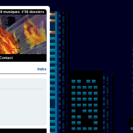
08 musiques // 56 dossiers
Contact
Index