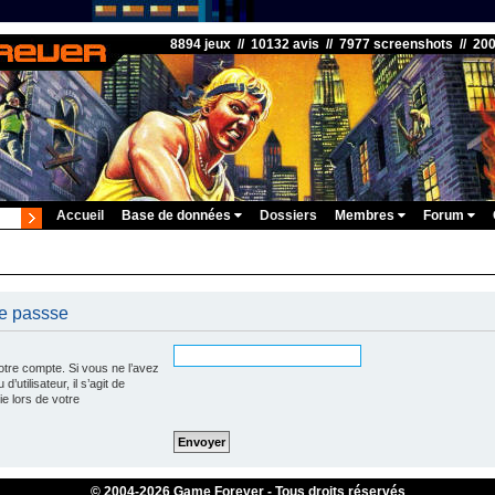
8894 jeux // 10132 avis // 7977 screenshots // 20
Accueil
Base de données
Dossiers
Membres
Forum
de passse
otre compte. Si vous ne l’avez
’utilisateur, il s’agit de
e lors de votre
© 2004-
2026 Game Forever - Tous droits réservés