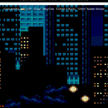
ConsolesPlus.net
1UP
iGraal
eBuyClub
Fortnite V-Bucks
OSRS
Bubble Shooter