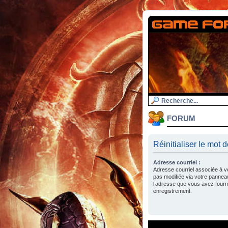
FORUM
Réinitialiser le mot 
Adresse courriel :
Adresse courriel associée à v
pas modifiée via votre panneau d
l’adresse que vous avez fourni
enregistrement.