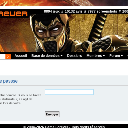
8894 jeux // 10132 avis // 7977 screenshots // 20
Accueil
Base de données
Dossiers
Membres
Forum
de passse
otre compte. Si vous ne l’avez
’utilisateur, il s’agit de
e lors de votre
© 2004-
2026 Game Forever - Tous droits réservés