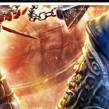
ConsolesPlus.net
1UP
iGraal
eBuyClub
Fortnite V-Bucks
OSRS
Bubble Shooter