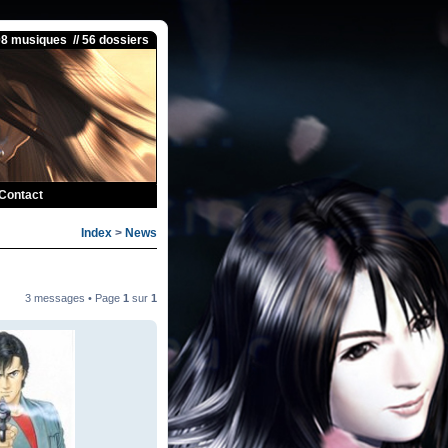
08 musiques // 56 dossiers
Contact
Index
>
News
3 messages • Page
1
sur
1