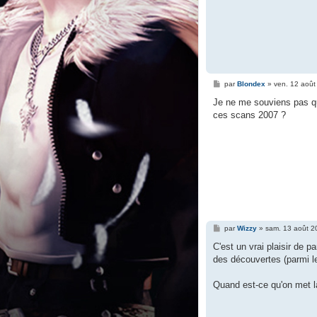
M
par
Blondex
»
ven. 12 août
e
s
Je ne me souviens pas qu'
s
ces scans 2007 ?
a
g
e
M
par
Wizzy
»
sam. 13 août 2
e
s
C'est un vrai plaisir de 
s
des découvertes (parmi le
a
g
e
Quand est-ce qu'on met l