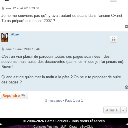
M
ven. 12 août 2016 23:30
e
s
Je ne me souviens pas qu'il y avait autant de scans dans l'ancien C+.net.
s
Tu as préparé ces scans 2007 ?
a
g
e
Wizzy
M
sam. 13 août 2016 13:46
e
s
C'est un vrai plaisir de parcourir toutes ces pages scannées : des
s
souvenirs mais aussi des découvertes (parmi les n° que je n'ai jamais eu).
a
g
Bravo !
e
Quand est-ce qu'on met la main à la pâte ? On peut te proposer de suite
des pages ?
Répondre
3 messages • Page
1
sur
1
Aller à
© 2004-
2026 Game Forever - Tous droits réservés
ConsolesPlus.net
1UP
iGraal
eBuyClub