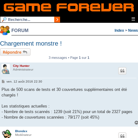
☰
FORUM
Index
>
News
Chargement monstre !
Répondre
3 messages • Page
1
sur
1
City Hunter
Administrateur
M
ven. 12 août 2016 22:30
e
s
Plus de 500 scans de tests et 30 couvertures supplémentaires ont été
s
chargés !
a
g
e
Les statistiques actuelles :
- Nombre de tests scannés : 1239 (soit 21%) pour un total de 2327 pages
- Nombre de couvertures scannées : 79/177 (soit 45%)
Blondex
Modérateur