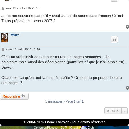
M
ven. 12 août 2016 23:30
e
s
Je ne me souviens pas qu'il y avait autant de scans dans l'ancien C+.net.
s
Tu as préparé ces scans 2007 ?
a
g
e
Wizzy
M
sam. 13 août 2016 13:46
e
s
C'est un vrai plaisir de parcourir toutes ces pages scannées : des
s
souvenirs mais aussi des découvertes (parmi les n° que je n'ai jamais eu).
a
g
Bravo !
e
Quand est-ce qu'on met la main à la pâte ? On peut te proposer de suite
des pages ?
Répondre
3 messages • Page
1
sur
1
Aller à
© 2004-
2026 Game Forever - Tous droits réservés
ConsolesPlus.net
1UP
iGraal
eBuyClub