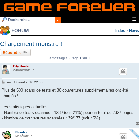
☰
FORUM
Index
>
News
Chargement monstre !
Répondre
3 messages • Page
1
sur
1
City Hunter
Administrateur
M
ven. 12 août 2016 22:30
e
s
Plus de 500 scans de tests et 30 couvertures supplémentaires ont été
s
chargés !
a
g
e
Les statistiques actuelles :
- Nombre de tests scannés : 1239 (soit 21%) pour un total de 2327 pages
- Nombre de couvertures scannées : 79/177 (soit 45%)
Blondex
Modérateur