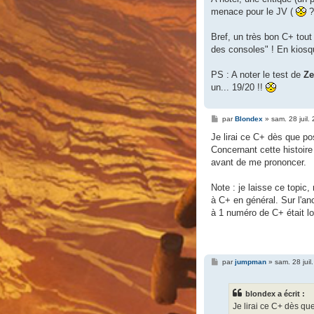
menace pour le JV (
?
Bref, un très bon C+ tou
des consoles" ! En kiosq
PS : A noter le test de
Ze
un... 19/20 !!
M
par
Blondex
»
sam. 28 juil.
e
s
Je lirai ce C+ dès que po
s
Concernant cette histoire 
a
g
avant de me prononcer.
e
Note : je laisse ce topic, 
à C+ en général. Sur l'an
à 1 numéro de C+ était lo
M
par
jumpman
»
sam. 28 juil
e
s
s
blondex a écrit :
a
g
Je lirai ce C+ dès qu
e