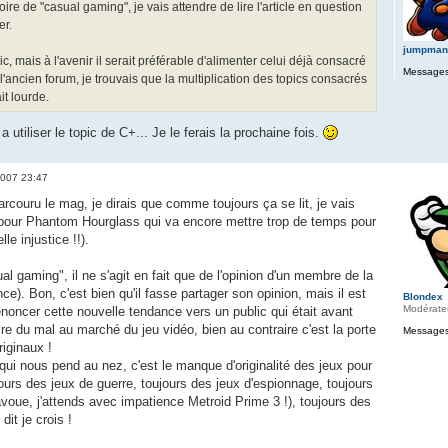
ire de "casual gaming", je vais attendre de lire l'article en question
er.
jumpman
pic, mais à l'avenir il serait préférable d'alimenter celui déjà consacré
Messages
l'ancien forum, je trouvais que la multiplication des topics consacrés
t lourde.
a utiliser le topic de C+... Je le ferais la prochaine fois.
 2007 23:47
rcouru le mag, je dirais que comme toujours ça se lit, je vais
ui pour Phantom Hourglass qui va encore mettre trop de temps pour
le injustice !!).
al gaming", il ne s'agit en fait que de l'opinion d'un membre de la
ce). Bon, c'est bien qu'il fasse partager son opinion, mais il est
Blondex
Modérate
Dénoncer cette nouvelle tendance vers un public qui était avant
ire du mal au marché du jeu vidéo, bien au contraire c'est la porte
Messages
riginaux !
 qui nous pend au nez, c'est le manque d'originalité des jeux pour
urs des jeux de guerre, toujours des jeux d'espionnage, toujours
avoue, j'attends avec impatience Metroid Prime 3 !), toujours des
dit je crois !