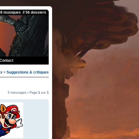
08 musiques // 56 dossiers
Contact
ex
>
Suggestions & critiques
5 messages • Page
1
sur
1