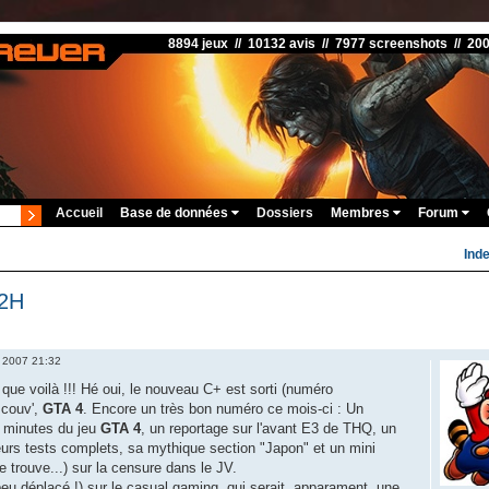
8894 jeux // 10132 avis // 7977 screenshots // 20
Accueil
Base de données
Dossiers
Membres
Forum
Ind
E2H
. 2007 21:32
que voilà !!! Hé oui, le nouveau C+ est sorti (numéro
 couv',
GTA 4
. Encore un très bon numéro ce mois-ci : Un
s minutes du jeu
GTA 4
, un reportage sur l'avant E3 de THQ, un
eurs tests complets, sa mythique section "Japon" et un mini
je trouve...) sur la censure dans le JV.
 peu déplacé !) sur le casual gaming, qui serait, apparament, une