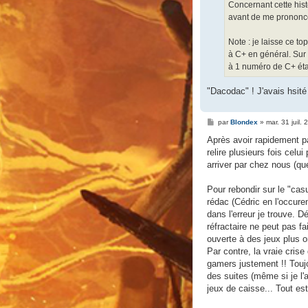
Concernant cette histo
avant de me prononc
Note : je laisse ce to
à C+ en général. Sur 
à 1 numéro de C+ étai
"Dacodac" ! J'avais hsité 
M
par
Blondex
»
mar. 31 juil.
e
s
Après avoir rapidement pa
s
relire plusieurs fois cel
a
g
arriver par chez nous (quel
e
Pour rebondir sur le "casu
rédac (Cédric en l'occuren
dans l'erreur je trouve. 
réfractaire ne peut pas fa
ouverte à des jeux plus o
Par contre, la vraie crise
gamers justement !! Toujo
des suites (même si je l'
jeux de caisse... Tout est 