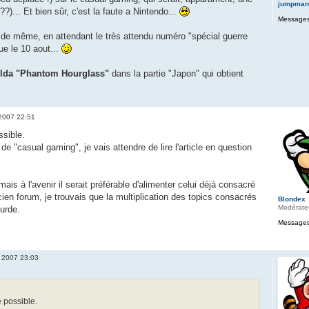
jumpman
??)... Et bien sûr, c'est la faute a Nintendo...
Messages
t de même, en attendant le très attendu numéro "spécial guerre
ue le 10 aout...
lda "Phantom Hourglass"
dans la partie "Japon" qui obtient
 2007 22:51
ssible.
de "casual gaming", je vais attendre de lire l'article en question
mais à l'avenir il serait préférable d'alimenter celui déjà consacré
cien forum, je trouvais que la multiplication des topics consacrés
Blondex
Modérate
urde.
Messages
. 2007 23:03
e possible.