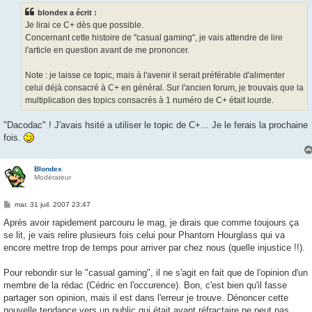
s
blondex a écrit :
a
g
Je lirai ce C+ dès que possible.
e
Concernant cette histoire de "casual gaming", je vais attendre de lire
l'article en question avant de me prononcer.
Note : je laisse ce topic, mais à l'avenir il serait préférable d'alimenter
celui déjà consacré à C+ en général. Sur l'ancien forum, je trouvais que la
multiplication des topics consacrés à 1 numéro de C+ était lourde.
"Dacodac" ! J'avais hsité a utiliser le topic de C+... Je le ferais la prochaine
fois.
Blondex
Modérateur
M
mar. 31 juil. 2007 23:47
e
s
Après avoir rapidement parcouru le mag, je dirais que comme toujours ça
s
se lit, je vais relire plusieurs fois celui pour Phantom Hourglass qui va
a
g
encore mettre trop de temps pour arriver par chez nous (quelle injustice !!).
e
Pour rebondir sur le "casual gaming", il ne s'agit en fait que de l'opinion d'un
membre de la rédac (Cédric en l'occurence). Bon, c'est bien qu'il fasse
partager son opinion, mais il est dans l'erreur je trouve. Dénoncer cette
nouvelle tendance vers un public qui était avant réfractaire ne peut pas