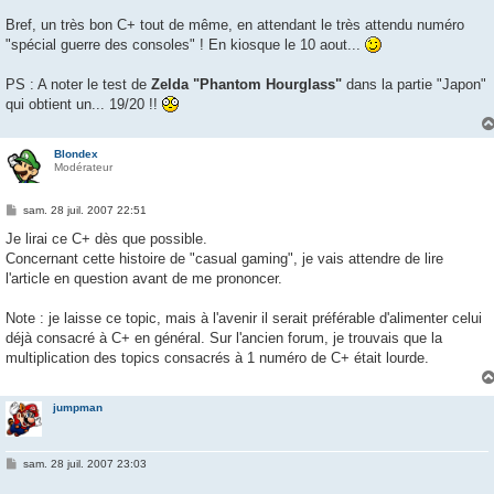
Bref, un très bon C+ tout de même, en attendant le très attendu numéro
"spécial guerre des consoles" ! En kiosque le 10 aout...
PS : A noter le test de
Zelda "Phantom Hourglass"
dans la partie "Japon"
qui obtient un... 19/20 !!
Blondex
Modérateur
M
sam. 28 juil. 2007 22:51
e
s
Je lirai ce C+ dès que possible.
s
Concernant cette histoire de "casual gaming", je vais attendre de lire
a
g
l'article en question avant de me prononcer.
e
Note : je laisse ce topic, mais à l'avenir il serait préférable d'alimenter celui
déjà consacré à C+ en général. Sur l'ancien forum, je trouvais que la
multiplication des topics consacrés à 1 numéro de C+ était lourde.
jumpman
M
sam. 28 juil. 2007 23:03
e
s