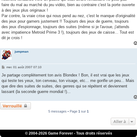
faire du mal au marché du jeu vidéo, bien au contraire c'est la porte ouverte
à des jeux plus originaux !
Par contre, la vraie crise qui nous pend au nez, c'est le manque d'originalité
des jeux pour gamers justement !! Toujours des jeux de guerre, toujours
des jeux d'espionnage, toujours des suites (même si je l'avoue, j'attends
avec impatience Metroid Prime 3 !), toujours des jeux de caisse... Tout est
dit je crois !
jumpman
M
mer. 01 août 2007 07:10
e
s
Je partage complètement ton avis Blondex ! Bon, il est vrai que les jeux
s
qui teste tes yeux, ton cerveau, ton visage, etc... me gonfle un peu... Mais
a
g
que dire des suites de suites, des genres qui se répétent et deviennent
e
lassant (la seconde guerre mondial !)...
Verrouillé
5 messages • Page
1
sur
1
Aller à
© 2004-
2026 Game Forever - Tous droits réservés