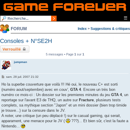
☰
FORUM
Index
>
Suggestions & critiques
Consoles + N°SE2H
Verrouillé
5 messages • Page
1
sur
1
jumpman
M
sam. 28 juil. 2007 21:32
e
s
Ho la superbe couverture que voilà !!! Hé oui, le nouveau C+ est sorti
s
(numéro aout/septembre) avec en couv',
GTA 4
. Encore un très bon
a
g
numéro ce mois-ci : Un dossier sur les premieres minutes du jeu
GTA 4
, un
e
reportage sur l'avant E3 de THQ, un autre sur
Fracture
, plusieurs tests
complets, sa mythique section "Japon" et un mini dossier (bien trop timide
je trouve...) sur la censure dans le JV.
A noter, une critique (un peu déplacé !) sur le casual gaming, qui serait,
apparament, une menace pour le JV (
???)... Et bien sûr, c'est la faute a
Nintendo...