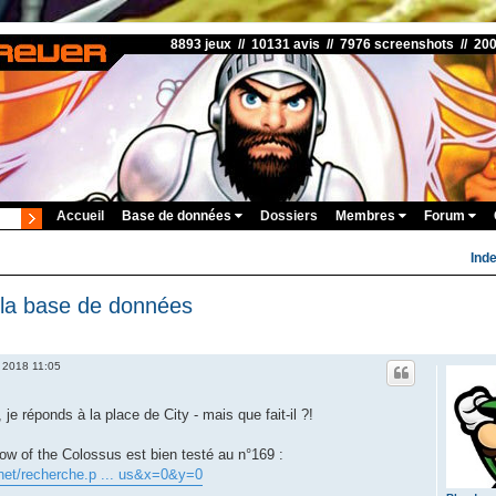
8893 jeux // 10131 avis // 7976 screenshots // 20
Accueil
Base de données
Dossiers
Membres
Forum
Ind
 la base de données
 2018 11:05
je réponds à la place de City - mais que fait-il ?!
adow of the Colossus est bien testé au n°169 :
net/recherche.p ... us&x=0&y=0