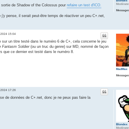
Blondex
Modérate
la sortie de Shadow of the Colossus pour
refaire un test d'ICO.
Messages
 j'y pense, il serait peut-être temps de réactiver un peu C+.net,
 2024 15:04
e sur un titre testé dans le numéro 6 de C+, cela concerne le jeu
e Fantasm Soldier
(ou un truc du genre) sur MD, nommé de façon
rs que ce dernier est testé dans le numéro 8.
MadMax
Messages
 2024 17:26
ase de données de C+.net, donc je ne peux pas faire la
Blondex
Modérate