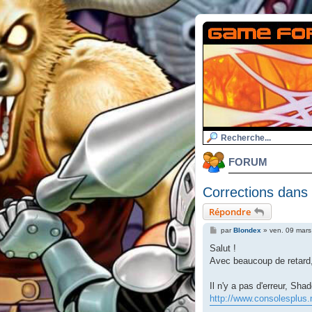
FORUM
Corrections dans
Répondre
M
par
Blondex
»
ven. 09 mars
e
s
Salut !
s
Avec beaucoup de retard, 
a
g
e
Il n'y a pas d'erreur, Sh
http://www.consolesplus.