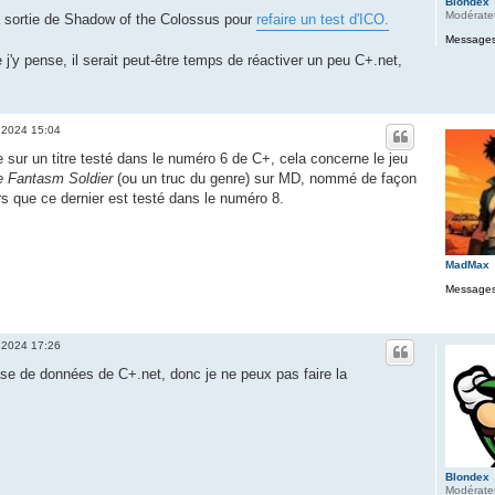
Blondex
Modérate
la sortie de Shadow of the Colossus pour
refaire un test d'ICO.
Messages
 j'y pense, il serait peut-être temps de réactiver un peu C+.net,
 2024 15:04
e sur un titre testé dans le numéro 6 de C+, cela concerne le jeu
e Fantasm Soldier
(ou un truc du genre) sur MD, nommé de façon
rs que ce dernier est testé dans le numéro 8.
MadMax
Messages
 2024 17:26
ase de données de C+.net, donc je ne peux pas faire la
Blondex
Modérate