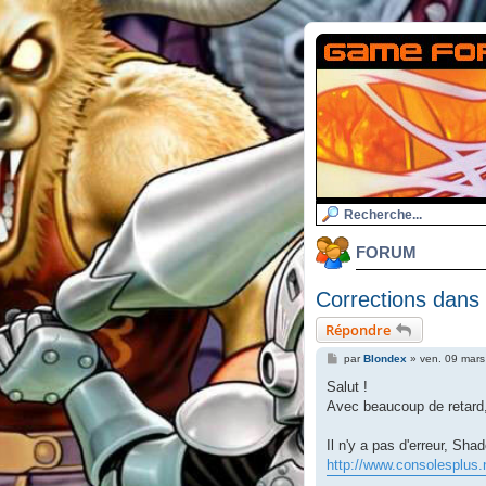
FORUM
Corrections dans
Répondre
M
par
Blondex
»
ven. 09 mars
e
s
Salut !
s
Avec beaucoup de retard, 
a
g
e
Il n'y a pas d'erreur, Sh
http://www.consolesplus.