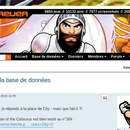
8894 jeux // 10132 avis // 7977 screenshots // 20
Accueil
Base de données
Dossiers
Membres
Forum
Ind
 la base de données
 2018 11:05
je réponds à la place de City - mais que fait-il ?!
adow of the Colossus est bien testé au n°169 :
net/recherche.p ... us&x=0&y=0