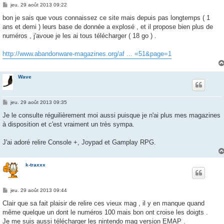
M
jeu. 29 août 2013 09:22
e
s
bon je sais que vous connaissez ce site mais depuis pas longtemps ( 1
s
ans et demi ) leurs base de donnée a explosé , et il propose bien plus de
a
g
numéros , j'avoue je les ai tous télécharger ( 18 go ) .
e
http://www.abandonware-magazines.org/af ... =51&page=1
Wave
M
jeu. 29 août 2013 09:35
e
s
Je le consulte réguilièrement moi aussi puisque je n'ai plus mes magazines
s
à disposition et c'est vraiment un très sympa.
a
g
e
J'ai adoré relire Console +, Joypad et Gamplay RPG.
k-traxxx
M
jeu. 29 août 2013 09:44
e
s
Clair que sa fait plaisir de relire ces vieux mag , il y en manque quand
s
même quelque un dont le numéros 100 mais bon ont croise les doigts .
a
g
Je me suis aussi télécharger les nintendo mag version EMAP .