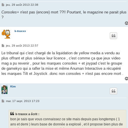
M
jeu. 29 août 2013 22:38
e
s
Consoles+
n'est pas (encore) mort ??!! Pourtant, le magazine ne parait plus
s
?
a
g
e
k-traxxx
M
jeu. 29 août 2013 22:57
e
s
Le tribunal qui c'est chargé de la liquidation de yellow media a vendu au
s
plus offrant et plus sérieux leur licence , c'est comme ça que jeux video
a
g
mag a pu revenir , pour les marques consoles + et joypad c'est le groupe
e
de gamekyo qui a rafler la mise et même Anuman Interactive a récupéré
les marques Tilt et Joystick .donc non consoles + n'est pas encore mort .
Kim
M
mar. 17 sept. 2013 17:23
e
s
s
k-traxxx a écrit :
a
g
bon je sais que vous connaissez ce site mais depuis pas longtemps ( 1
e
ans et demi ) leurs base de donnée a explosé , et il propose bien plus de