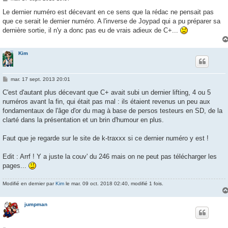
e
s
Le dernier numéro est décevant en ce sens que la rédac ne pensait pas
s
que ce serait le dernier numéro. A l'inverse de Joypad qui a pu préparer sa
a
g
dernière sortie, il n'y a donc pas eu de vrais adieux de C+...
e
Kim
M
mar. 17 sept. 2013 20:01
e
s
C'est d'autant plus décevant que C+ avait subi un dernier lifting, 4 ou 5
s
numéros avant la fin, qui était pas mal : ils étaient revenus un peu aux
a
g
fondamentaux de l'âge d'or du mag à base de persos testeurs en SD, de la
e
clarté dans la présentation et un brin d'humour en plus.
Faut que je regarde sur le site de k-traxxx si ce dernier numéro y est !
Edit : Arrf ! Y a juste la couv' du 246 mais on ne peut pas télécharger les
pages...
Modifié en dernier par
Kim
le mar. 09 oct. 2018 02:40, modifié 1 fois.
jumpman