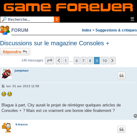
☰
FORUM
Index
>
Suggestions & critiques
Discussions sur le magazine Consoles +
Répondre
Page
9
sur
10
1
6
7
8
9
10
Précédente
Suivante
140 messages
…
jumpman
M
lun. 01 avr. 2013 11:58
e
s
s
a
g
Blague à part, City aurait le projet de réintégrer quelques articles de
e
Consoles + ? Mais est ce vraiment une bonne idée finalement ?
k-traxxx