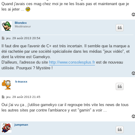
e
Quand j'avais ces mag chez moi je ne les lisais pas et maintenant que je
les ai jeter ...
Blondex
Modérateur
M
jeu. 29 août 2013 20:54
e
s
Il faut dire que l'avenir de C+ est très incertain. Il semble que la marque a
s
été rachetée par une société spécialisée dans les médias "jeux vidéo", et
a
g
dont la vitrine est Gamekyo.
e
D'ailleurs, l'adresse du site
http://www.consolesplus.fr
est de nouveau
utilisée. Pourquoi ? Mystère !
k-traxxx
M
jeu. 29 août 2013 21:45
e
s
Oui j'ai vu ça , j'utilise gamekyo car il regroupe très vite les news de tous
s
les autres sites par contre l'ambiance y est "gamin" a voir ...
a
g
e
jumpman