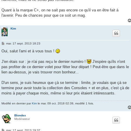
Quant à la marque C+, on ne sait pas encore ce qu'il va en être fait à
l'avenir. Peu de chances pour que ce soit un mag.
Kim
M
mar. 17 sept. 2013 18:23
e
s
Oui, salut l'ami et à vous tous !
s
a
g
J'en étais sur : je n'ai pas reçu le dernier numéro !
J'espère qu'ils n'ont
e
pas profiter de ce dernier volet pour fêter leur départ ! Peut-être que dans le
lien au-dessus, je vais trouver mon bonheur...
D'un sens, je suis heureux que çà se termine : limite, je voulais que çà se
termine pour avoir toute la collection des Consoles + et en plus, c'est çà de
moins à payer chaque mois, même si leur prix étaient intéressants.
Modifié en dernier par
Kim
le mar. 09 oct. 2018 02:39, modifié 1 fois.
Blondex
Modérateur
M
mar. 17 sept. 2013 19:37