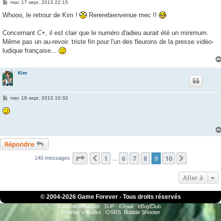
M
mar. 17 sept. 2013 22:15
e
s
Whooo, le retrour de Kim !
Rererebienvenue mec !!
s
a
g
Concernant
C+
, il est clair que le numéro d'adieu aurait été un minimum.
e
Même pas un au-revoir. triste fin pour l'un des fleurons de la presse vidéo-
ludique française...
Kim
M
mer. 18 sept. 2013 10:32
e
s
s
a
g
e
Répondre
Page
9
sur
10
1
6
7
8
9
10
Précédente
Suivante
140 messages
…
Aller à
© 2004-
2026 Game Forever - Tous droits réservés
ConsolesPlus.net
1UP
iGraal
eBuyClub
Fortnite V-Bucks
OSRS
Bubble Shooter