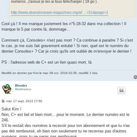
numéros , j'avoue je les ai tous télécharger ( 18 go ) .
http://www.abandonware-magazines.org/af ... =51&page=1
Cool çà ! Il me manque justement les n°5-18-32 dans ma collection ! Il
manque le 5 par contre là, dommage...
Comment çà, Consoles+ n'est pas mort ? Ca continue à paraitre ? Si c'est
le cas, je me suis fait gravement entubé ! Si non, quel est le numéro du
dernier Consoles+ ? Car je crois qu'ils ont oublié de m'envoyer le dernier !
PS : l'adresse web de C+ est un lien quasi mort, là.
Modifié en dernier par
Kim
le mar. 09 oct. 2018 02:39, modifié 1 fois.
Blondex
Modérateur
M
mar. 17 sept. 2013 17:50
e
s
Salut Kim !
s
Non, C+ est bel et bien mort... pour le moment. Le dernier numéro est le
a
g
246.
e
S'il te restait des numéros à recevoir pour ton abonnement et que tu n'as
pas été remboursé, eh bien non seulement tu ne recevras pas d'autres
numéros, mais tu ne seras pas remboursé.