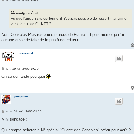
e
s
s
madjyc a écrit :
a
g
Vu que l'ancien site est fermé, il n'est pas possible de ressortir l'ancinne
e
version du site C+.NET ?
Non, Consoles Plus reste une marque de Future. Et puis même, je n'ai
aucune envie de faire de la pub à cet éditeur !
portnawak
M
lun. 29 juin 2009 19:30
e
s
On se demande pourquoi
s
a
g
e
jumpman
M
sam. 01 août 2009 08:36
e
s
Mini sondage :
s
a
g
Qui compte acheter le N° spécial "Guerre des Consoles" prévu pour août ?
e