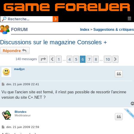
☰
FORUM
Index
>
Suggestions & critiques
Discussions sur le magazine Consoles +
Répondre
Page
6
sur
10
1
4
5
6
7
8
10
Précédente
Suivant
140 messages
…
…
madjyc
M
dim. 21 juin 2009 22:41
e
s
Vu que l'ancien site est fermé, il n'est pas possible de ressortir l'ancinne
s
version du site C+.NET ?
a
g
e
Blondex
Modérateur
M
dim. 21 juin 2009 22:59
e
s