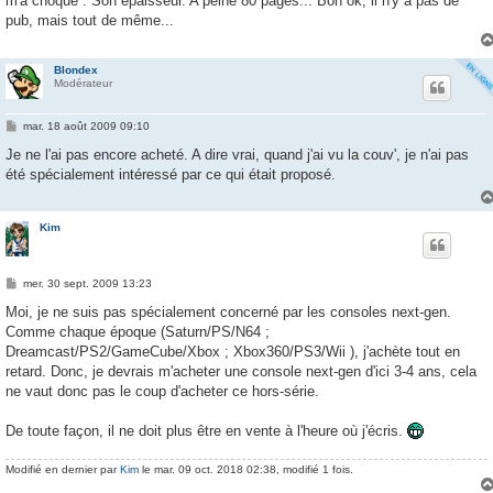
m'a choqué : Son épaisseur. A peine 80 pages... Bon ok, il n'y a pas de
a
g
pub, mais tout de même...
e
Blondex
Modérateur
M
mar. 18 août 2009 09:10
e
s
Je ne l'ai pas encore acheté. A dire vrai, quand j'ai vu la couv', je n'ai pas
s
été spécialement intéressé par ce qui était proposé.
a
g
e
Kim
M
mer. 30 sept. 2009 13:23
e
s
Moi, je ne suis pas spécialement concerné par les consoles next-gen.
s
Comme chaque époque (Saturn/PS/N64 ;
a
g
Dreamcast/PS2/GameCube/Xbox ; Xbox360/PS3/Wii ), j'achète tout en
e
retard. Donc, je devrais m'acheter une console next-gen d'ici 3-4 ans, cela
ne vaut donc pas le coup d'acheter ce hors-série.
De toute façon, il ne doit plus être en vente à l'heure où j'écris.
Modifié en dernier par
Kim
le mar. 09 oct. 2018 02:38, modifié 1 fois.