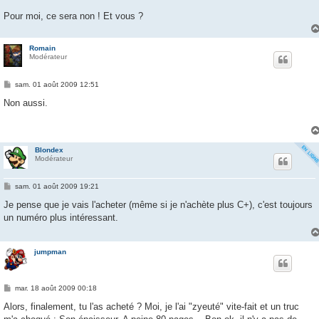
Pour moi, ce sera non ! Et vous ?
Romain
Modérateur
M
sam. 01 août 2009 12:51
e
s
Non aussi.
s
a
g
e
Blondex
Modérateur
M
sam. 01 août 2009 19:21
e
s
Je pense que je vais l'acheter (même si je n'achète plus C+), c'est toujours
s
un numéro plus intéressant.
a
g
e
jumpman
M
mar. 18 août 2009 00:18
e
s
Alors, finalement, tu l'as acheté ? Moi, je l'ai "zyeuté" vite-fait et un truc
s