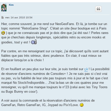
Kim
M
mer. 14 avr. 2010 10:54
e
s
Hier, comme souvent, je me rend sur NeoGeoFans. Et là, je tombe sur un
s
topic nommé "RetroGame Shop". C'était un site (leur boutique est à Paris
a
g
) que je ne connaissais pas et je dois dire que j'ai été ravi ! Perles rares
e
que je cherchais depuis longtemps, spécialités retro ou encore mooks et
goodies, tout y est !
Par contre, en me renseignant sur ce topic, j'ai découvert qu'ils sont autant
fiables que pas très sérieux, donc prudence. En clair, il vaut mieux se
déplacer lorsqu'on a le choix !
Et en fouillant un peu plus sur leur site, je suis tombé sur
çà
! La possibilité
de réserver d'anciens numéros de Consoles+ ! Je ne sais pas si c'est vrai
ou pas, vu la fiabilité de leur site pas toujours mis à jour et le fait que c'est
marqué No Stock/Indisponible... J'irai la-bas un de ces quatres pour me
renseigner, vu qu'il me manque toujours le n°23 (celui avec les Tiny Toons
ou Bugs Bunny en couv').
A voir aussi la commande et la réservation d'anciens numéros de
GameFan, Retro GameFan, IG, Joypad ou Pix'n'Love.