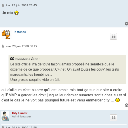
M
lun. 22 juin 2009 23:45
e
s
Un mix
s
a
g
e
k-traxxx
M
mar. 23 juin 2009 08:27
e
s
s
blondex a écrit :
a
g
Le site officiel n'a de toute façon jamais proposé ne serait-ce que le
e
dixième de ce que proposait C+.net. On avait toutes les couv', les tests
marquants, les trombinos...
Une grosse coquille vide en fait.
oui d'ailleurs c'est bizarre qu'il est jamais mis tout ça sur leur site a croire
qu'EMAP a garder les droit jusqu'a leur dernier numeros sortis chez eu et si
c'est le cas je ne voit pas pourquoi future est venu emmerder city ...
City Hunter
Administrateur
M
lun. 29 juin 2009 15:58