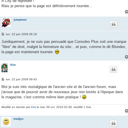
A City de répondre !
s
Mais je pense que la page est définitivement tournée...
a
g
e
jumpman
M
lun. 22 juin 2009 06:18
e
s
Juridiquement, je ne suis pas persuadé que Consoles Plus soit une marque
s
"libre" de droit, malgré la fermeture du site... et puis, comme le dit Blondex,
a
g
la page est maintenant tournée.
e
Kim
M
lun. 22 juin 2009 09:43
e
s
Moi je suis très nostalgique de l'ancien site et de l'ancien forum, mais
s
j'avoue que de pouvoir avoir de nouveaux jeux non testés à l'époque dans
a
g
le magazine, c'est comme même bien pratique !
e
Modifié en dernier par
Kim
le mar. 09 oct. 2018 02:38, modifié 1 fois.
madjyc