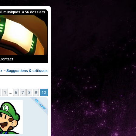
08 musiques // 56 dossiers
Contact
ex
>
Suggestions & critiques
e
10
sur
10
1
6
7
8
9
10
Précédente
…