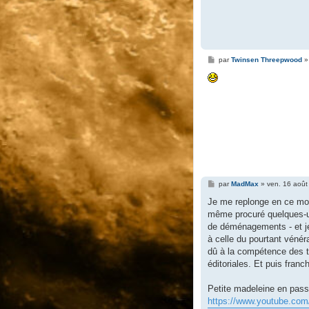
M
par
Twinsen Threepwood
e
s
s
a
g
e
M
par
MadMax
»
ven. 16 août
e
s
Je me replonge en ce mom
s
même procuré quelques-un
a
g
de déménagements - et je 
e
à celle du pourtant vénér
dû à la compétence des t
éditoriales. Et puis fran
Petite madeleine en pass
https://www.youtube.c