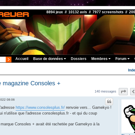
8894 jeux // 10132 avis // 7977 screenshots // 20
Accueil
Base de données
Dossiers
Membres
Forum
Ind
le magazine Consoles +
Pag
140 messages
 2022 08:06
l'adresse
https://www.consolesplus.fr/
renvoie vers... Gamekyo !
 n'utilise que l'adresse consolesplus.fr - et qui du coup
la marque Consoles + avait été rachetée par Gamekyo à la