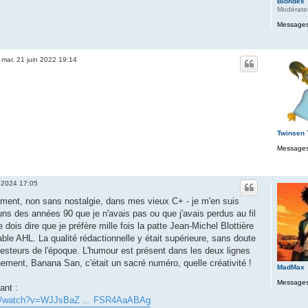
Blondex
Modérate
Messages
»
mar. 21 juin 2022 19:14
Twinsen
Messages
 2024 17:05
ent, non sans nostalgie, dans mes vieux C+ - je m'en suis
s des années 90 que je n'avais pas ou que j'avais perdus au fil
dois dire que je préfère mille fois la patte Jean-Michel Blottière
able AHL. La qualité rédactionnelle y était supérieure, sans doute
esteurs de l'époque. L'humour est présent dans les deux lignes
chement, Banana San, c'était un sacré numéro, quelle créativité !
MadMax
Messages
ant :
om/watch?v=WJJsBaZ ... FSR4AaABAg