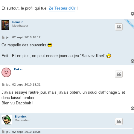
Et surtout, le profil qui tue,
Ze Testeur d'Or
!
Romain
Modérateur
M
jeu. 02 sept. 2010 18:12
e
s
Ca rappelle des souvenirs
s
a
g
Edit : Et en plus, on peut encore jouer au jeu "Sauvez Kael"
e
Enker
M
jeu. 02 sept. 2010 18:31
e
s
J'avais essayé l'autre jour, mais j'avais obtenu un souci d'affichage :/ et
s
donc laissé tomber.
a
g
Bien vu Dacobah !
e
Blondex
Modérateur
M
jeu. 02 sept. 2010 18:36