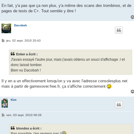
e
s
En fait, y'a pas que ça non plus, y'a même des scans des trombinos, et de
s
pages de tests de C+. Tout semble y être !
a
g
e
Dacobah
M
jeu. 02 sept. 2010 20:43
e
s
s
Enker a écrit :
a
g
J'avais essayé l'autre jour, mais j'avais obtenu un souci d'affichage :/ et
e
donc laissé tomber.
Bien vu Dacobah !
Il y en a un effectivement lorsqu'on y va avec l'adresse consolesplus.net
mais à partir de gamexover.free.fr, ça s'affiche correctement
Kim
M
ven. 03 sept. 2010 06:26
e
s
s
blondex a écrit :
a
g
Pas possible, j'en reviens pas !