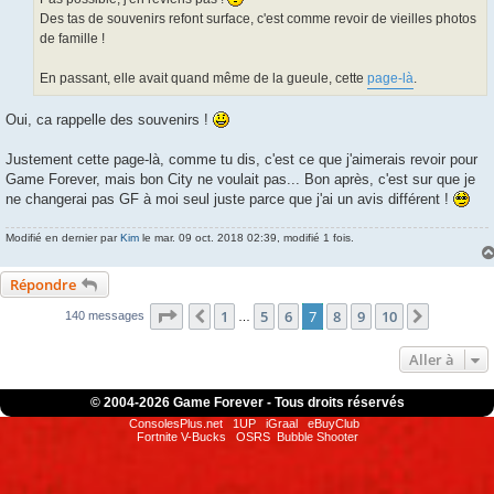
e
Des tas de souvenirs refont surface, c'est comme revoir de vieilles photos
de famille !
En passant, elle avait quand même de la gueule, cette
page-là
.
Oui, ca rappelle des souvenirs !
Justement cette page-là, comme tu dis, c'est ce que j'aimerais revoir pour
Game Forever, mais bon City ne voulait pas... Bon après, c'est sur que je
ne changerai pas GF à moi seul juste parce que j'ai un avis différent !
Modifié en dernier par
Kim
le mar. 09 oct. 2018 02:39, modifié 1 fois.
Répondre
Page
7
sur
10
1
5
6
7
8
9
10
Précédente
Suivante
140 messages
…
Aller à
© 2004-
2026 Game Forever - Tous droits réservés
ConsolesPlus.net
1UP
iGraal
eBuyClub
Fortnite V-Bucks
OSRS
Bubble Shooter