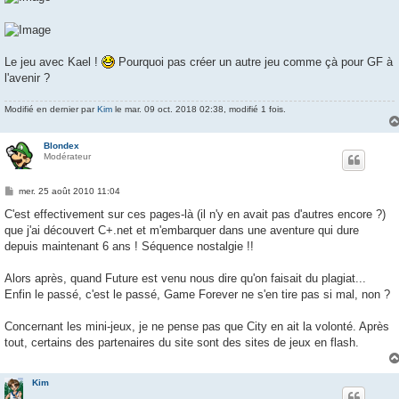
Le jeu avec Kael !
Pourquoi pas créer un autre jeu comme çà pour GF à
l'avenir ?
Modifié en dernier par
Kim
le mar. 09 oct. 2018 02:38, modifié 1 fois.
Blondex
Modérateur
M
mer. 25 août 2010 11:04
e
s
C'est effectivement sur ces pages-là (il n'y en avait pas d'autres encore ?)
s
que j'ai découvert C+.net et m'embarquer dans une aventure qui dure
a
g
depuis maintenant 6 ans ! Séquence nostalgie !!
e
Alors après, quand Future est venu nous dire qu'on faisait du plagiat...
Enfin le passé, c'est le passé, Game Forever ne s'en tire pas si mal, non ?
Concernant les mini-jeux, je ne pense pas que City en ait la volonté. Après
tout, certains des partenaires du site sont des sites de jeux en flash.
Kim