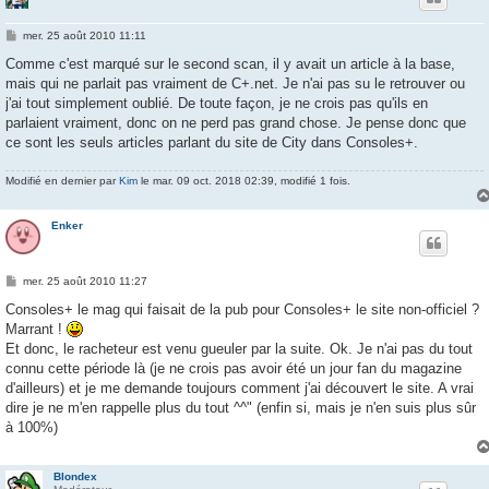
M
mer. 25 août 2010 11:11
e
s
Comme c'est marqué sur le second scan, il y avait un article à la base,
s
mais qui ne parlait pas vraiment de C+.net. Je n'ai pas su le retrouver ou
a
g
j'ai tout simplement oublié. De toute façon, je ne crois pas qu'ils en
e
parlaient vraiment, donc on ne perd pas grand chose. Je pense donc que
ce sont les seuls articles parlant du site de City dans Consoles+.
Modifié en dernier par
Kim
le mar. 09 oct. 2018 02:39, modifié 1 fois.
Enker
M
mer. 25 août 2010 11:27
e
s
Consoles+ le mag qui faisait de la pub pour Consoles+ le site non-officiel ?
s
Marrant !
a
g
Et donc, le racheteur est venu gueuler par la suite. Ok. Je n'ai pas du tout
e
connu cette période là (je ne crois pas avoir été un jour fan du magazine
d'ailleurs) et je me demande toujours comment j'ai découvert le site. A vrai
dire je ne m'en rappelle plus du tout ^^" (enfin si, mais je n'en suis plus sûr
à 100%)
Blondex