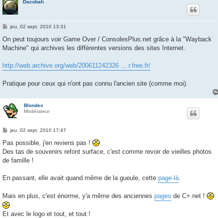
Dacobah
M
jeu. 02 sept. 2010 13:31
e
s
On peut toujours voir Game Over / ConsolesPlus.net grâce à la "Wayback
s
Machine" qui archives les différentes versions des sites Internet.
a
g
e
http://web.archive.org/web/200611242326 ... r.free.fr/
Pratique pour ceux qui n'ont pas connu l'ancien site (comme moi).
Blondex
Modérateur
M
jeu. 02 sept. 2010 17:47
e
s
Pas possible, j'en reviens pas !
s
Des tas de souvenirs refont surface, c'est comme revoir de vieilles photos
a
g
de famille !
e
En passant, elle avait quand même de la gueule, cette
page-là
.
Mais en plus, c'est énorme, y'a même des anciennes
pages
de C+.net !
Et avec le logo et tout, et tout !