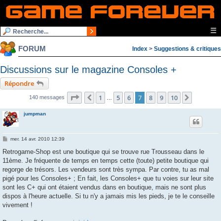
☰
FORUM
Index
>
Suggestions & critiques
Discussions sur le magazine Consoles +
Répondre
Page
7
sur
10
1
5
6
7
8
9
10
Précédente
Suivante
140 messages
…
jumpman
M
mer. 14 avr. 2010 12:39
e
s
Retrogame-Shop est une boutique qui se trouve rue Trousseau dans le
s
11ème. Je fréquente de temps en temps cette (toute) petite boutique qui
a
g
regorge de trésors. Les vendeurs sont très sympa. Par contre, tu as mal
e
pigé pour les Consoles+ ; En fait, les Consoles+ que tu voies sur leur site
sont les C+ qui ont étaient vendus dans en boutique, mais ne sont plus
dispos à l'heure actuelle. Si tu n'y a jamais mis les pieds, je te le conseille
vivement !