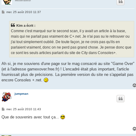
Modérateur
M
mer. 25 août 2010 11:37
e
s
s
Kim a écrit :
a
g
Comme c'est marqué sur le second scan, il y avait un article à la base,
e
mais qui ne parlait pas vraiment de C+.net. Je n'ai pas su le retrouver ou
j'ai tout simplement oublié. De toute façon, je ne crois pas qu'ils en
parlaient vraiment, donc on ne perd pas grand chose. Je pense donc que
ce sont les seuls articles parlant du site de City dans Consoles+.
Ah si, je me souviens d'une page sur le mag consacré au site "Game Over"
(et à l'adresse gamexover.free.fr) ! L'encadré était plus important, l'article
fournissait plus de précisions. La première version du site ne s'appelait pas
encore Consoles +.net.
jumpman
M
mer. 25 août 2010 11:43
e
s
Que de souvenirs avec tout ça...
s
a
g
e