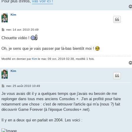
Pour plus d'infos,
vas voir ici !
Kim
M
mer. 14 avr. 2010 20:49
e
s
Chouette vidéo !
s
a
g
Oh, je sens que je vais passer par là-bas bientôt moi !
e
Modifié en dernier par
Kim
le mar. 09 oct. 2018 02:38, modifié 1 fois.
Kim
M
mer. 25 août 2010 10:49
e
s
Je vous avais dit il y a quelques temps que j'avais eu besoin de me
s
replonger dans tous mes anciens Consoles +. J'en ai profité pour faire
a
g
notamment une chose : c'est de retrouver l'article qui m'a (nous ?) fait
e
découvrir Game Forever (à l'époque Consoles+.net).
Il y en a deux qui en parlait en 2004. Les voici :