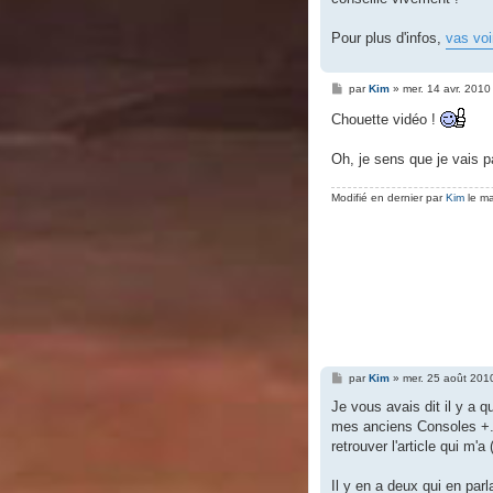
Pour plus d'infos,
vas voir
M
par
Kim
»
mer. 14 avr. 2010
e
s
Chouette vidéo !
s
a
g
Oh, je sens que je vais p
e
Modifié en dernier par
Kim
le ma
M
par
Kim
»
mer. 25 août 201
e
s
Je vous avais dit il y a 
s
mes anciens Consoles +. 
a
g
retrouver l'article qui m'
e
Il y en a deux qui en parl