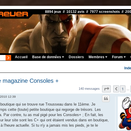
8894 jeux // 10132 avis // 7977 screenshots // 20
Accueil
Base de données
Dossiers
Membres
Forum
Ind
le magazine Consoles +
Page
7
sur
1
1
Précé
140 messages
…
. 2010 12:39
boutique qui se trouve rue Trousseau dans le 11ème. Je
ps cette (toute) petite boutique qui regorge de trésors. Les
 Par contre, tu as mal pigé pour les Consoles+ ; En fait, les
r leur site sont les C+ qui ont étaient vendus dans en boutique,
 l'heure actuelle. Si tu n'y a jamais mis les pieds, je te le