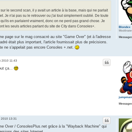
r le second scan, il y avait un article à la base, mais qui ne parlait
. Je n'ai pas su le retrouver ou j'ai tout simplement oublié. De toute
s qu'ils en parlaient vraiment, donc on ne perd pas grand chose. Je
t les seuls articles parlant du site de City dans Consoles+.
Blondex
Modérate
une page sur le mag consacré au site "Game Over" (et à l'adresse
Messages
adré était plus important, l'article fournissait plus de précisions.
ite ne s'appelait pas encore Consoles +.net.
t 2010 11:43
ut ça...
jumpman
Messages
. 2010 13:31
ame Over / ConsolesPlus.net grâce à la "Wayback Machine" qui
ersions des sites Internet.