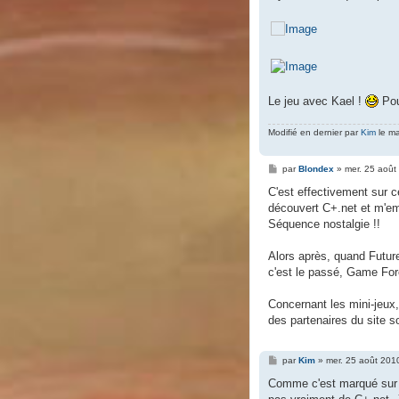
Le jeu avec Kael !
Pou
Modifié en dernier par
Kim
le ma
M
par
Blondex
»
mer. 25 août
e
s
C'est effectivement sur ce
s
découvert C+.net et m'em
a
g
Séquence nostalgie !!
e
Alors après, quand Future 
c'est le passé, Game Fore
Concernant les mini-jeux,
des partenaires du site s
M
par
Kim
»
mer. 25 août 201
e
s
Comme c'est marqué sur le
s