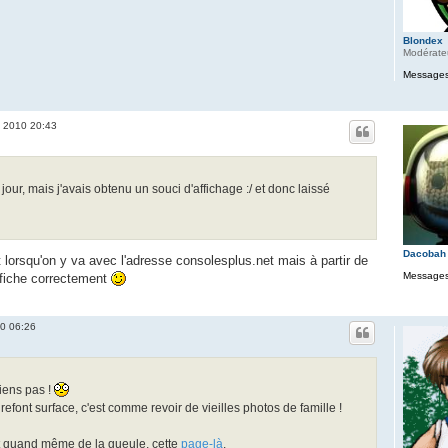
Blondex
Modérate
Messages
. 2010 20:43
 jour, mais j'avais obtenu un souci d'affichage :/ et donc laissé
Dacobah
t lorsqu'on y va avec l'adresse consolesplus.net mais à partir de
Messages
ffiche correctement
10 06:26
viens pas !
efont surface, c'est comme revoir de vieilles photos de famille !
it quand même de la gueule, cette
page-là
.