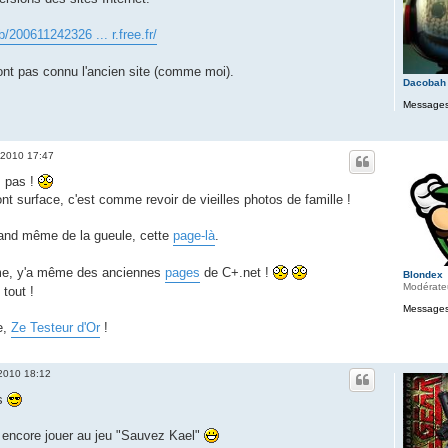
/200611242326 ... r.free.fr/
ont pas connu l'ancien site (comme moi).
Dacobah
Messages
. 2010 17:47
s pas !
nt surface, c'est comme revoir de vieilles photos de famille !
uand même de la gueule, cette
page-là
.
rme, y'a même des anciennes
pages
de C+.net !
Blondex
Modérate
 tout !
Messages
ue,
Ze Testeur d'Or
!
 2010 18:12
rs
t encore jouer au jeu "Sauvez Kael"