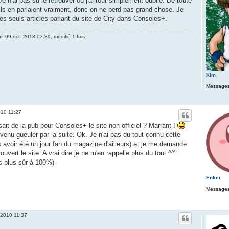
e n'ai pas su le retrouver ou j'ai tout simplement oublié. De toute
'ils en parlaient vraiment, donc on ne perd pas grand chose. Je
s seuls articles parlant du site de City dans Consoles+.
r. 09 oct. 2018 02:39, modifié 1 fois.
Kim
Messages
010 11:27
ait de la pub pour Consoles+ le site non-officiel ? Marrant !
 venu gueuler par la suite. Ok. Je n'ai pas du tout connu cette
as avoir été un jour fan du magazine d'ailleurs) et je me demande
uvert le site. A vrai dire je ne m'en rappelle plus du tout ^^"
is plus sûr à 100%)
Enker
Messages
 2010 11:37