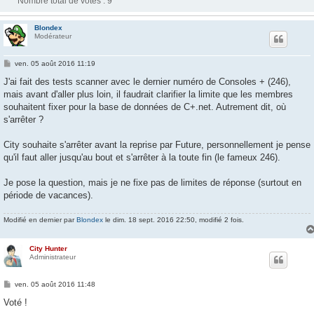
Nombre total de votes :
9
Blondex
Modérateur
M
ven. 05 août 2016 11:19
e
s
J'ai fait des tests scanner avec le dernier numéro de Consoles + (246),
s
mais avant d'aller plus loin, il faudrait clarifier la limite que les membres
a
g
souhaitent fixer pour la base de données de C+.net. Autrement dit, où
e
s'arrêter ?
City souhaite s'arrêter avant la reprise par Future, personnellement je pense
qu'il faut aller jusqu'au bout et s'arrêter à la toute fin (le fameux 246).
Je pose la question, mais je ne fixe pas de limites de réponse (surtout en
période de vacances).
Modifié en dernier par
Blondex
le dim. 18 sept. 2016 22:50, modifié 2 fois.
City Hunter
Administrateur
M
ven. 05 août 2016 11:48
e
s
Voté !
s