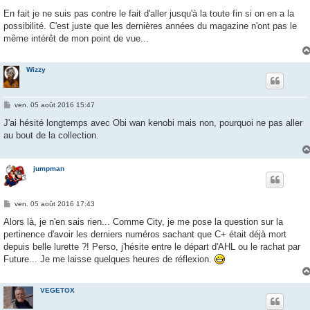
a
g
En fait je ne suis pas contre le fait d'aller jusqu'à la toute fin si on en a la
e
possibilité. C'est juste que les dernières années du magazine n'ont pas le
même intérêt de mon point de vue...
Wizzy
M
ven. 05 août 2016 15:47
e
s
J'ai hésité longtemps avec Obi wan kenobi mais non, pourquoi ne pas aller
s
au bout de la collection.
a
g
e
jumpman
M
ven. 05 août 2016 17:43
e
s
Alors là, je n'en sais rien... Comme City, je me pose la question sur la
s
pertinence d'avoir les derniers numéros sachant que C+ était déjà mort
a
g
depuis belle lurette ?! Perso, j'hésite entre le départ d'AHL ou le rachat par
e
Future... Je me laisse quelques heures de réflexion.
VEGETOX