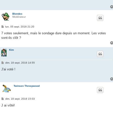
a
g
e
Blondex
Modérateur
M
lun. 05 sept. 2016 21:20
e
s
7 votes seulement, mais le sondage dure depuis un moment. Les votes
s
sont-ils clôt ?
a
g
e
Kim
M
dim. 18 sept. 2016 14:55
e
s
J'ai voté !
s
a
g
e
Twinsen Threepwood
M
dim. 18 sept. 2016 15:03
e
s
J ai vôté!
s
a