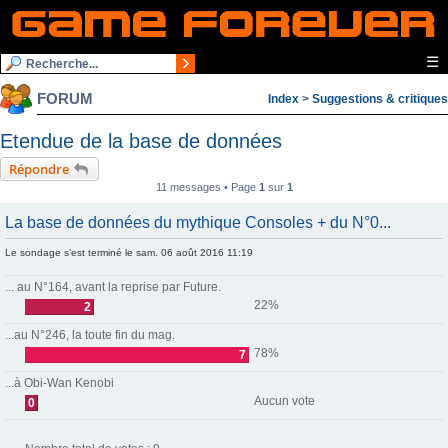
☰
FORUM
Index
>
Suggestions & critiques
Etendue de la base de données
Répondre
11 messages • Page
1
sur
1
La base de données du mythique Consoles + du N°0...
Le sondage s’est terminé le sam. 06 août 2016 11:19
... au N°164, avant la reprise par Future.
22%
2
...au N°246, la toute fin du mag.
78%
7
...à Obi-Wan Kenobi
Aucun vote
0