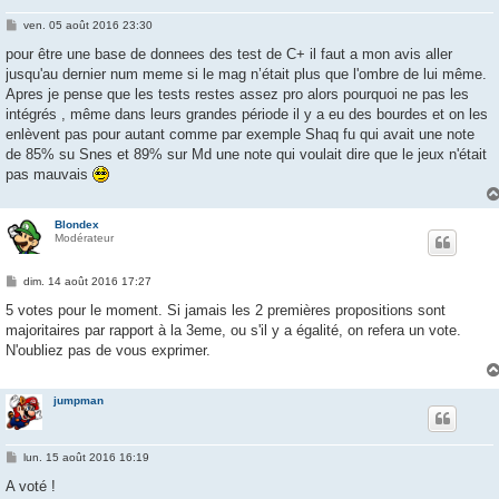
M
ven. 05 août 2016 23:30
e
s
pour être une base de donnees des test de C+ il faut a mon avis aller
s
jusqu'au dernier num meme si le mag n’était plus que l'ombre de lui même.
a
g
Apres je pense que les tests restes assez pro alors pourquoi ne pas les
e
intégrés , même dans leurs grandes période il y a eu des bourdes et on les
enlèvent pas pour autant comme par exemple Shaq fu qui avait une note
de 85% su Snes et 89% sur Md une note qui voulait dire que le jeux n'était
pas mauvais
Blondex
Modérateur
M
dim. 14 août 2016 17:27
e
s
5 votes pour le moment. Si jamais les 2 premières propositions sont
s
majoritaires par rapport à la 3eme, ou s'il y a égalité, on refera un vote.
a
g
N'oubliez pas de vous exprimer.
e
jumpman
M
lun. 15 août 2016 16:19
e
s
A voté !
s