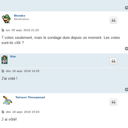
a
g
e
Blondex
Modérateur
M
lun. 05 sept. 2016 21:20
e
s
7 votes seulement, mais le sondage dure depuis un moment. Les votes
s
sont-ils clôt ?
a
g
e
Kim
M
dim. 18 sept. 2016 14:55
e
s
J'ai voté !
s
a
g
e
Twinsen Threepwood
M
dim. 18 sept. 2016 15:03
e
s
J ai vôté!
s
a