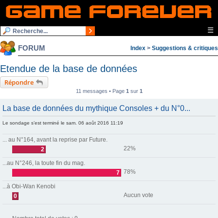
☰
FORUM
Index
>
Suggestions & critiques
Etendue de la base de données
Répondre
11 messages • Page
1
sur
1
La base de données du mythique Consoles + du N°0...
Le sondage s’est terminé le sam. 06 août 2016 11:19
... au N°164, avant la reprise par Future.
22%
2
...au N°246, la toute fin du mag.
78%
7
...à Obi-Wan Kenobi
Aucun vote
0