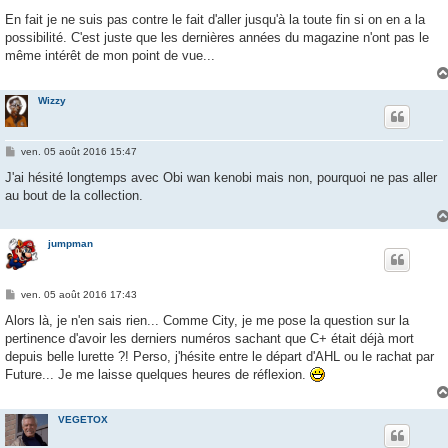
a
g
En fait je ne suis pas contre le fait d'aller jusqu'à la toute fin si on en a la
e
possibilité. C'est juste que les dernières années du magazine n'ont pas le
même intérêt de mon point de vue...
Wizzy
M
ven. 05 août 2016 15:47
e
s
J'ai hésité longtemps avec Obi wan kenobi mais non, pourquoi ne pas aller
s
au bout de la collection.
a
g
e
jumpman
M
ven. 05 août 2016 17:43
e
s
Alors là, je n'en sais rien... Comme City, je me pose la question sur la
s
pertinence d'avoir les derniers numéros sachant que C+ était déjà mort
a
g
depuis belle lurette ?! Perso, j'hésite entre le départ d'AHL ou le rachat par
e
Future... Je me laisse quelques heures de réflexion.
VEGETOX