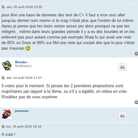
M
ven. 05 août 2016 23:30
e
s
pour être une base de donnees des test de C+ il faut a mon avis aller
s
jusqu'au dernier num meme si le mag n’était plus que l'ombre de lui même.
a
g
Apres je pense que les tests restes assez pro alors pourquoi ne pas les
e
intégrés , même dans leurs grandes période il y a eu des bourdes et on les
enlèvent pas pour autant comme par exemple Shaq fu qui avait une note
de 85% su Snes et 89% sur Md une note qui voulait dire que le jeux n'était
pas mauvais
Blondex
Modérateur
M
dim. 14 août 2016 17:27
e
s
5 votes pour le moment. Si jamais les 2 premières propositions sont
s
majoritaires par rapport à la 3eme, ou s'il y a égalité, on refera un vote.
a
g
N'oubliez pas de vous exprimer.
e
jumpman
M
lun. 15 août 2016 16:19
e
s
A voté !
s