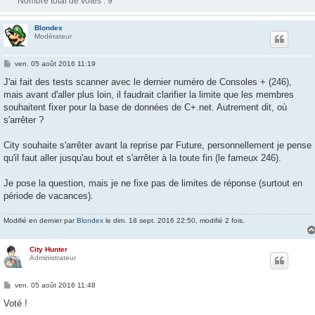
Nombre total de votes :
9
Blondex
Modérateur
M
ven. 05 août 2016 11:19
e
s
J'ai fait des tests scanner avec le dernier numéro de Consoles + (246),
s
mais avant d'aller plus loin, il faudrait clarifier la limite que les membres
a
g
souhaitent fixer pour la base de données de C+.net. Autrement dit, où
e
s'arrêter ?
City souhaite s'arrêter avant la reprise par Future, personnellement je pense
qu'il faut aller jusqu'au bout et s'arrêter à la toute fin (le fameux 246).
Je pose la question, mais je ne fixe pas de limites de réponse (surtout en
période de vacances).
Modifié en dernier par
Blondex
le dim. 18 sept. 2016 22:50, modifié 2 fois.
City Hunter
Administrateur
M
ven. 05 août 2016 11:48
e
s
Voté !
s