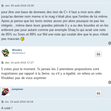
M
ven. 05 août 2016 23:30
e
s
pour être une base de donnees des test de C+ il faut a mon avis aller
s
jusqu'au dernier num meme si le mag n’était plus que l'ombre de lui même.
a
g
Apres je pense que les tests restes assez pro alors pourquoi ne pas les
e
intégrés , même dans leurs grandes période il y a eu des bourdes et on les
enlèvent pas pour autant comme par exemple Shaq fu qui avait une note
de 85% su Snes et 89% sur Md une note qui voulait dire que le jeux n'était
pas mauvais
Blondex
Modérateur
M
dim. 14 août 2016 17:27
e
s
5 votes pour le moment. Si jamais les 2 premières propositions sont
s
majoritaires par rapport à la 3eme, ou s'il y a égalité, on refera un vote.
a
g
N'oubliez pas de vous exprimer.
e
jumpman
M
lun. 15 août 2016 16:19
e
s
A voté !
s