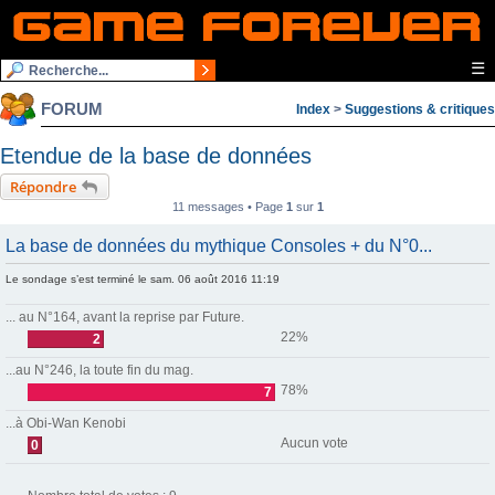
☰
FORUM
Index
>
Suggestions & critiques
Etendue de la base de données
Répondre
11 messages • Page
1
sur
1
La base de données du mythique Consoles + du N°0...
Le sondage s’est terminé le sam. 06 août 2016 11:19
... au N°164, avant la reprise par Future.
22%
2
...au N°246, la toute fin du mag.
78%
7
...à Obi-Wan Kenobi
Aucun vote
0