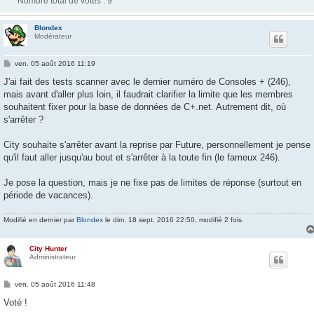
Nombre total de votes :
9
Blondex
Modérateur
M
ven. 05 août 2016 11:19
e
s
J'ai fait des tests scanner avec le dernier numéro de Consoles + (246),
s
mais avant d'aller plus loin, il faudrait clarifier la limite que les membres
a
g
souhaitent fixer pour la base de données de C+.net. Autrement dit, où
e
s'arrêter ?
City souhaite s'arrêter avant la reprise par Future, personnellement je pense
qu'il faut aller jusqu'au bout et s'arrêter à la toute fin (le fameux 246).
Je pose la question, mais je ne fixe pas de limites de réponse (surtout en
période de vacances).
Modifié en dernier par
Blondex
le dim. 18 sept. 2016 22:50, modifié 2 fois.
City Hunter
Administrateur
M
ven. 05 août 2016 11:48
e
s
Voté !
s