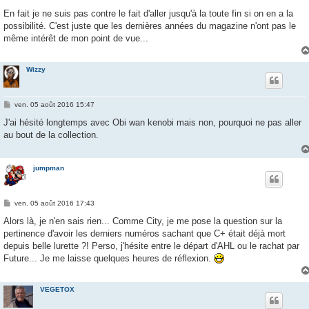
a
g
En fait je ne suis pas contre le fait d'aller jusqu'à la toute fin si on en a la
e
possibilité. C'est juste que les dernières années du magazine n'ont pas le
même intérêt de mon point de vue...
Wizzy
M
ven. 05 août 2016 15:47
e
s
J'ai hésité longtemps avec Obi wan kenobi mais non, pourquoi ne pas aller
s
au bout de la collection.
a
g
e
jumpman
M
ven. 05 août 2016 17:43
e
s
Alors là, je n'en sais rien... Comme City, je me pose la question sur la
s
pertinence d'avoir les derniers numéros sachant que C+ était déjà mort
a
g
depuis belle lurette ?! Perso, j'hésite entre le départ d'AHL ou le rachat par
e
Future... Je me laisse quelques heures de réflexion.
VEGETOX