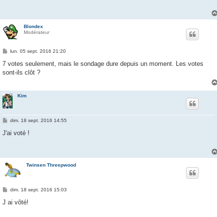
a
g
e
Blondex
Modérateur
M
lun. 05 sept. 2016 21:20
e
s
7 votes seulement, mais le sondage dure depuis un moment. Les votes
s
sont-ils clôt ?
a
g
e
Kim
M
dim. 18 sept. 2016 14:55
e
s
J'ai voté !
s
a
g
e
Twinsen Threepwood
M
dim. 18 sept. 2016 15:03
e
s
J ai vôté!
s
a