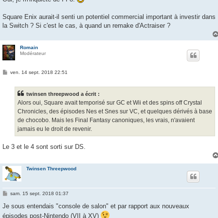
s
a
g
Square Enix aurait-il senti un potentiel commercial important à investir dans
e
la Switch ? Si c'est le cas, à quand un remake d'Actraiser ?
Romain
Modérateur
M
ven. 14 sept. 2018 22:51
e
s
s
twinsen threepwood a écrit :
a
g
Alors oui, Square avait temporisé sur GC et Wii et des spins off Crystal
e
Chronicles, des épisodes Nes et Snes sur VC, et quelques dérivés à base
de chocobo. Mais les Final Fantasy canoniques, les vrais, n'avaient
jamais eu le droit de revenir.
Le 3 et le 4 sont sorti sur DS.
Twinsen Threepwood
M
sam. 15 sept. 2018 01:37
e
s
Je sous entendais "console de salon" et par rapport aux nouveaux
s
épisodes post-Nintendo (VII à XV)
a