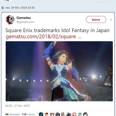
M
mer. 28 févr. 2018 14:34
e
s
s
a
g
e