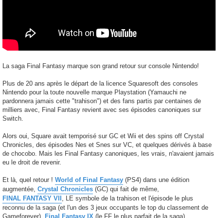
La saga Final Fantasy marque son grand retour sur console Nintendo!
Plus de 20 ans après le départ de la licence Squaresoft des consoles
Nintendo pour la toute nouvelle marque Playstation (Yamauchi ne
pardonnera jamais cette "trahison") et des fans partis par centaines de
milliers avec, Final Fantasy revient avec ses épisodes canoniques sur
Switch.
Alors oui, Square avait temporisé sur GC et Wii et des spins off Crystal
Chronicles, des épisodes Nes et Snes sur VC, et quelques dérivés à base
de chocobo. Mais les Final Fantasy canoniques, les vrais, n'avaient jamais
eu le droit de revenir.
Et là, quel retour !
World of Final Fantasy
(PS4) dans une édition
augmentée,
Crystal Chronicles
(GC) qui fait de même,
FINAL FANTASY VII
, LE symbole de la trahison et l'épisode le plus
reconnu de la saga (et l'un des 3 jeux occupants le top du classement de
Gameforever),
Final Fantasy IX
(le FF le plus parfait de la saga),