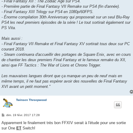
- Final Fantasy XII : The Zodiac Age sur PS4.
- Première partie de Final Fantasy VII Remake sur PS4 (fin d'année).
- Final Fantasy XIII Trilogy sur PS4 en 1080p/60FPS.
- Énorme compilation 30th Anniversary qui proposerait sur un seul Blu-Ray
PS4 les neuf premiers épisodes de la série ! Le tout sortirait également sur
PS Vita.
Mais aussi :
- Final Fantasy VII Remake et Final Fantasy XV sortirait tous deux sur PC
courant 2018.
- Steam continuera d'accueillir des portages de Square Enix, avec en cours
de chantier les deux premiers Final Fantasy et le fameux remake du XII,
ainsi que FF Tactics : The War of Lions et Chrono Trigger.
Les mauvaises langues diront que ça manque un peu de neuf mais en
même temps, il ne faut pas espérer avoir des nouvelles de Final Fantasy
XVI avant un petit moment."
Twinsen Threepwood
M
dim. 19 févr. 2017 17:28
e
s
Apparement le finalement très bon FFXIV serait à l'étude pour une sortie
s
sur One
ET
Switch!
a
g