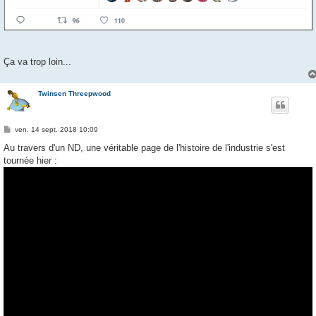
Ça va trop loin...
Twinsen Threepwood
M
ven. 14 sept. 2018 10:09
e
s
Au travers d'un ND, une véritable page de l'histoire de l'industrie s'est
s
tournée hier :
a
g
e