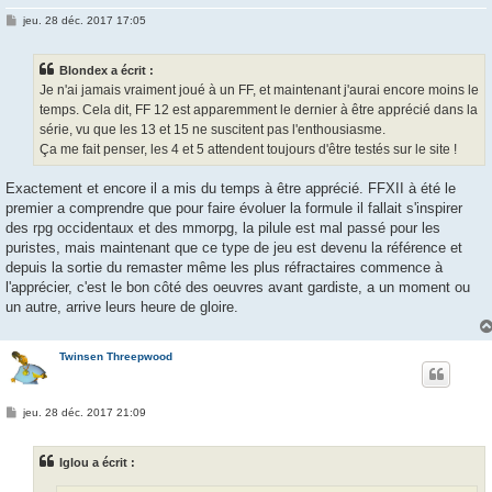
M
jeu. 28 déc. 2017 17:05
e
s
s
Blondex a écrit :
a
g
Je n'ai jamais vraiment joué à un FF, et maintenant j'aurai encore moins le
e
temps. Cela dit, FF 12 est apparemment le dernier à être apprécié dans la
série, vu que les 13 et 15 ne suscitent pas l'enthousiasme.
Ça me fait penser, les 4 et 5 attendent toujours d'être testés sur le site !
Exactement et encore il a mis du temps à être apprécié. FFXII à été le
premier a comprendre que pour faire évoluer la formule il fallait s'inspirer
des rpg occidentaux et des mmorpg, la pilule est mal passé pour les
puristes, mais maintenant que ce type de jeu est devenu la référence et
depuis la sortie du remaster même les plus réfractaires commence à
l'apprécier, c'est le bon côté des oeuvres avant gardiste, a un moment ou
un autre, arrive leurs heure de gloire.
Twinsen Threepwood
M
jeu. 28 déc. 2017 21:09
e
s
s
Iglou a écrit :
a
g
e