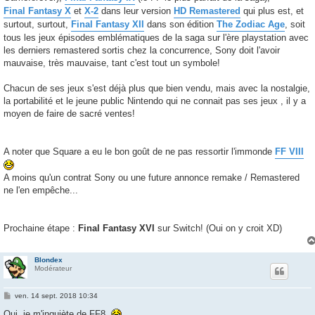
Final Fantasy X
et
X-2
dans leur version
HD Remastered
qui plus est, et
surtout, surtout,
Final Fantasy XII
dans son édition
The Zodiac Age
, soit
tous les jeux épisodes emblématiques de la saga sur l'ère playstation avec
les derniers remastered sortis chez la concurrence, Sony doit l'avoir
mauvaise, très mauvaise, tant c'est tout un symbole!
Chacun de ses jeux s'est déjà plus que bien vendu, mais avec la nostalgie,
la portabilité et le jeune public Nintendo qui ne connait pas ses jeux , il y a
moyen de faire de sacré ventes!
A noter que Square a eu le bon goût de ne pas ressortir l'immonde
FF VIII
A moins qu'un contrat Sony ou une future annonce remake / Remastered
ne l'en empêche...
Prochaine étape :
Final Fantasy XVI
sur Switch! (Oui on y croit XD)
Blondex
Modérateur
M
ven. 14 sept. 2018 10:34
e
s
Oui, je m'inquiète de FF8.