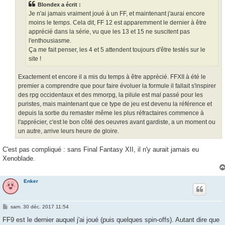
Blondex a écrit :
Je n'ai jamais vraiment joué à un FF, et maintenant j'aurai encore
moins le temps. Cela dit, FF 12 est apparemment le dernier à être
apprécié dans la série, vu que les 13 et 15 ne suscitent pas
l'enthousiasme.
Ça me fait penser, les 4 et 5 attendent toujours d'être testés sur le
site !
Exactement et encore il a mis du temps à être apprécié. FFXII à été le
premier a comprendre que pour faire évoluer la formule il fallait s'inspirer
des rpg occidentaux et des mmorpg, la pilule est mal passé pour les
puristes, mais maintenant que ce type de jeu est devenu la référence et
depuis la sortie du remaster même les plus réfractaires commence à
l'apprécier, c'est le bon côté des oeuvres avant gardiste, a un moment ou
un autre, arrive leurs heure de gloire.
C'est pas compliqué : sans Final Fantasy XII, il n'y aurait jamais eu
Xenoblade.
Enker
M
sam. 30 déc. 2017 11:54
e
s
FF9 est le dernier auquel j'ai joué (puis quelques spin-offs). Autant dire que
s