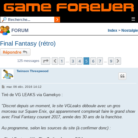
☰
FORUM
Index
>
Nostalgie
Final Fantasy (rétro)
Répondre
Page
5
sur
9
1
3
4
5
6
7
9
Précédente
Suivant
125 messages
…
…
Twinsen Threepwood
M
mar. 06 déc. 2016 14:12
e
s
Tiré de VG LEAKS via Gamekyo :
s
a
g
"Discret depuis un moment, le site VGLeaks déboule avec un gros
e
morceau sur Square Enix, qui apparemment compterait faire le grand show
avec Final Fantasy courant 2017, année des 30 ans de la franchise.
Au programme, selon les sources du site (à confirmer donc) :