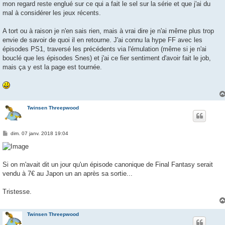
mon regard reste englué sur ce qui a fait le sel sur la série et que j'ai du
a
g
mal à considérer les jeux récents.
e
A tort ou à raison je n'en sais rien, mais à vrai dire je n'ai même plus trop
envie de savoir de quoi il en retourne. J'ai connu la hype FF avec les
épisodes PS1, traversé les précédents via l'émulation (même si je n'ai
bouclé que les épisodes Snes) et j'ai ce fier sentiment d'avoir fait le job,
mais ça y est la page est tournée.
Twinsen Threepwood
M
dim. 07 janv. 2018 19:04
e
s
s
a
g
Si on m'avait dit un jour qu'un épisode canonique de Final Fantasy serait
e
vendu à 7€ au Japon un an après sa sortie...
Tristesse.
Twinsen Threepwood