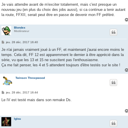
Je vais attendre avant de m'exciter totalement, mais c'est presque un
nouveau jeu (en plus du choix des jobs aussi), si ca continue a tenir autant
la route, FFXII, serait peut être en passe de devenir mon FF préféré.
Blondex
Modérateur
M
jeu. 28 déc. 2017 16:40
e
s
Je n'ai jamais vraiment joué à un FF, et maintenant j'aurai encore moins le
s
temps. Cela dit, FF 12 est apparemment le dernier à être apprécié dans la
a
g
série, vu que les 13 et 15 ne suscitent pas l'enthousiasme.
e
Ça me fait penser, les 4 et 5 attendent toujours d'être testés sur le site !
Twinsen Threepwood
M
jeu. 28 déc. 2017 16:44
e
s
Le IV est testé mais dans son remake Ds.
s
a
g
e
Iglou