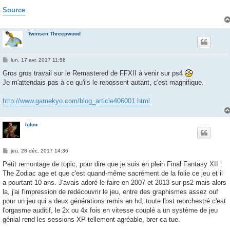
e
Source
Twinsen Threepwood
M
lun. 17 avr. 2017 11:58
e
s
Gros gros travail sur le Remastered de FFXII à venir sur ps4
s
Je m'attendais pas à ce qu'ils le rebossent autant, c'est magnifique.
a
g
e
http://www.gamekyo.com/blog_article406001.html
Iglou
M
jeu. 28 déc. 2017 14:36
e
s
Petit remontage de topic, pour dire que je suis en plein Final Fantasy XII :
s
The Zodiac age et que c'est quand-même sacrément de la folie ce jeu et il
a
g
a pourtant 10 ans. J'avais adoré le faire en 2007 et 2013 sur ps2 mais alors
e
la, j'ai l'impression de redécouvrir le jeu, entre des graphismes assez ouf
pour un jeu qui a deux générations remis en hd, toute l'ost reorchestré c'est
l'orgasme auditif, le 2x ou 4x fois en vitesse couplé a un système de jeu
génial rend les sessions XP tellement agréable, brer ca tue.