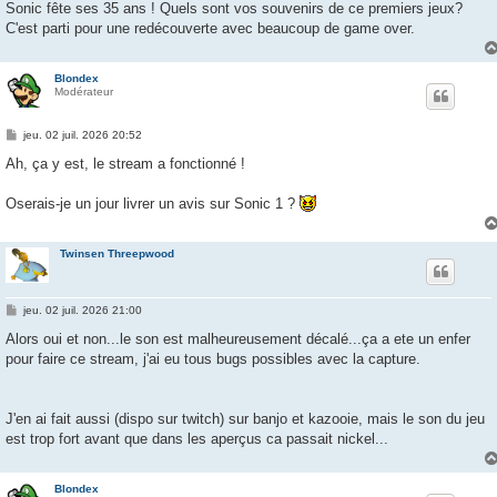
Sonic fête ses 35 ans ! Quels sont vos souvenirs de ce premiers jeux?
C'est parti pour une redécouverte avec beaucoup de game over.
Blondex
Modérateur
M
jeu. 02 juil. 2026 20:52
e
s
Ah, ça y est, le stream a fonctionné !
s
a
g
Oserais-je un jour livrer un avis sur Sonic 1 ?
e
Twinsen Threepwood
M
jeu. 02 juil. 2026 21:00
e
s
Alors oui et non...le son est malheureusement décalé...ça a ete un enfer
s
pour faire ce stream, j'ai eu tous bugs possibles avec la capture.
a
g
e
J'en ai fait aussi (dispo sur twitch) sur banjo et kazooie, mais le son du jeu
est trop fort avant que dans les aperçus ca passait nickel...
Blondex