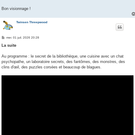
Bon visionnage !
Twinsen Threepwood
M
mer. 01 juil. 2026 20:28
e
s
La suite
s
a
g
Au programme : le secret de la bibliothèque, une cuisine avec un chat
e
psychopathe, un laboratoire secrets, des fantômes, des monstres, des
clins d'œil, des puzzles corsées et beaucoup de blagues.