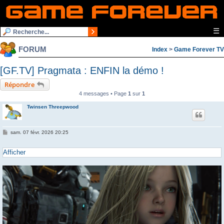
☰
FORUM
Index
>
Game Forever TV
[GF.TV] Pragmata : ENFIN la démo !
Répondre
4 messages • Page
1
sur
1
Twinsen Threepwood
M
sam. 07 févr. 2026 20:25
e
s
s
Afficher
a
g
e