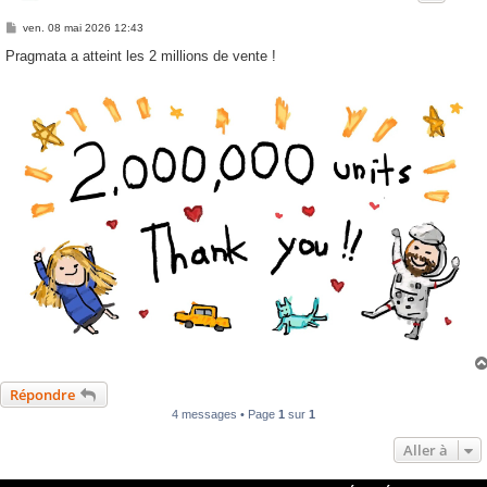
M
ven. 08 mai 2026 12:43
e
s
Pragmata a atteint les 2 millions de vente !
s
a
g
e
Répondre
4 messages • Page
1
sur
1
Aller à