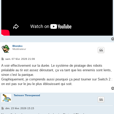
Blondex
Modérateur
M
sam. 07 févr. 2026 21:09
e
s
A voir effectivement sur la durée. Le système de piratage des robots
s
préalable au tir est assez déroutant, ça va tant que les ennemis sont lents,
a
g
sinon c'est la panique.
e
Graphiquement, je comprends aussi pourquoi ça peut tourner sur Switch 2 :
on est pas sur le jeu le plus éblouissant qui soit.
Twinsen Threepwood
M
dim. 15 févr. 2026 15:15
e