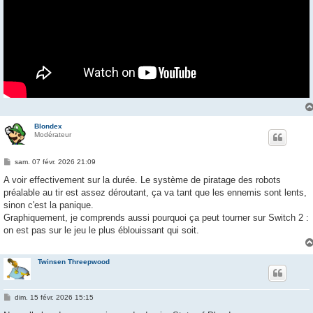
Blondex
Modérateur
M
sam. 07 févr. 2026 21:09
e
s
A voir effectivement sur la durée. Le système de piratage des robots
s
préalable au tir est assez déroutant, ça va tant que les ennemis sont lents,
a
g
sinon c'est la panique.
e
Graphiquement, je comprends aussi pourquoi ça peut tourner sur Switch 2 :
on est pas sur le jeu le plus éblouissant qui soit.
Twinsen Threepwood
M
dim. 15 févr. 2026 15:15
e