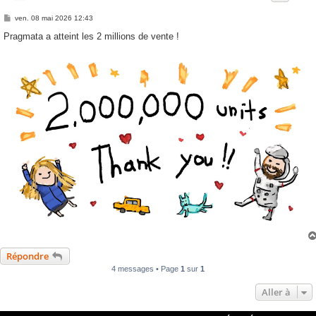
M
ven. 08 mai 2026 12:43
e
s
Pragmata a atteint les 2 millions de vente !
s
a
g
e
Répondre
4 messages • Page
1
sur
1
Aller à