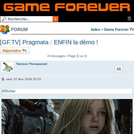
☰
FORUM
Index
>
Game Forever TV
[GF.TV] Pragmata : ENFIN la démo !
Répondre
4 messages • Page
1
sur
1
Twinsen Threepwood
M
sam. 07 févr. 2026 20:25
e
s
s
Afficher
a
g
e