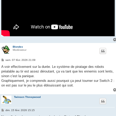
Blondex
Modérateur
M
sam. 07 févr. 2026 21:09
e
s
A voir effectivement sur la durée. Le système de piratage des robots
s
préalable au tir est assez déroutant, ça va tant que les ennemis sont lents,
a
g
sinon c'est la panique.
e
Graphiquement, je comprends aussi pourquoi ça peut tourner sur Switch 2 :
on est pas sur le jeu le plus éblouissant qui soit.
Twinsen Threepwood
M
dim. 15 févr. 2026 15:15
e