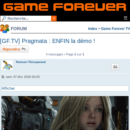
☰
FORUM
Index
>
Game Forever TV
[GF.TV] Pragmata : ENFIN la démo !
Répondre
4 messages • Page
1
sur
1
Twinsen Threepwood
M
sam. 07 févr. 2026 20:25
e
s
s
Afficher
a
g
e