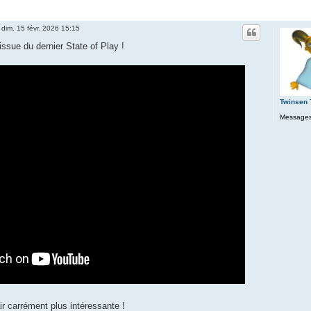
»
dim. 15 févr. 2026 15:15
ssue du dernier State of Play !
Twinsen
Messages
ir carrément plus intéressante !