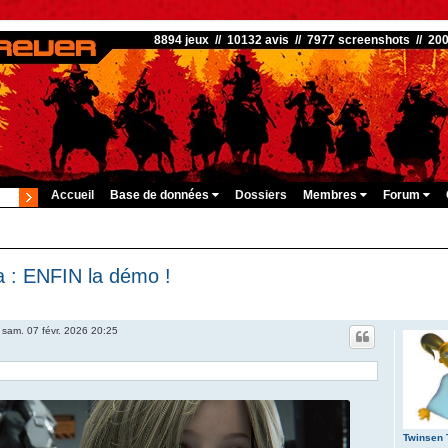
8894 jeux // 10132 avis // 7977 screenshots // 20
Accueil
Base de données
Dossiers
Membres
Forum
 : ENFIN la démo !
»
sam. 07 févr. 2026 20:25
Twinsen