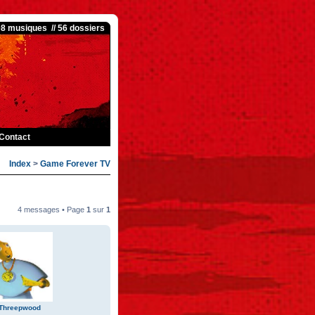
08 musiques // 56 dossiers
Contact
Index
>
Game Forever TV
4 messages • Page
1
sur
1
 Threepwood