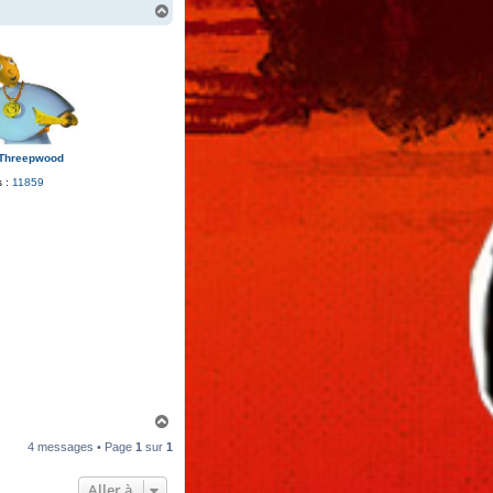
H
a
u
t
 Threepwood
 :
11859
H
a
4 messages • Page
1
sur
1
u
t
Aller à