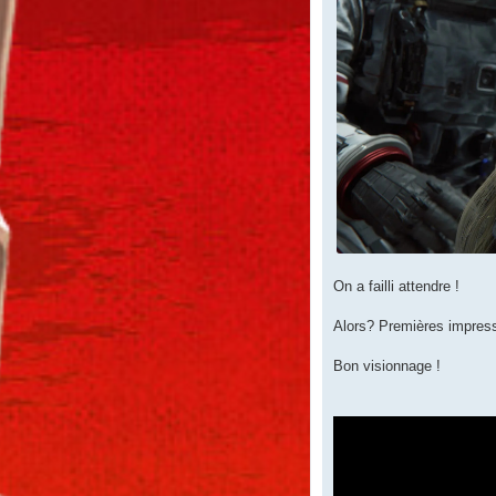
On a failli attendre !
Alors? Premières impress
Bon visionnage !