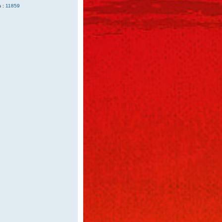
 :
11859