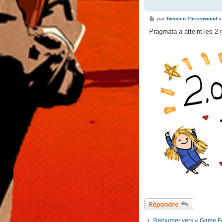
M
par
Twinsen Threepwood
e
s
Pragmata a atteint les 2 
s
a
g
e
Répondre
Retourner vers « Game F