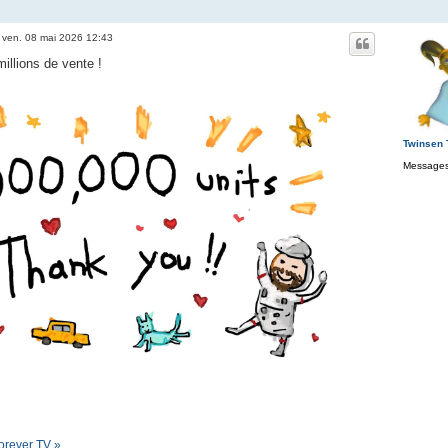
»
ven. 08 mai 2026 12:43
millions de vente !
Twinsen
Messages
orever TV »