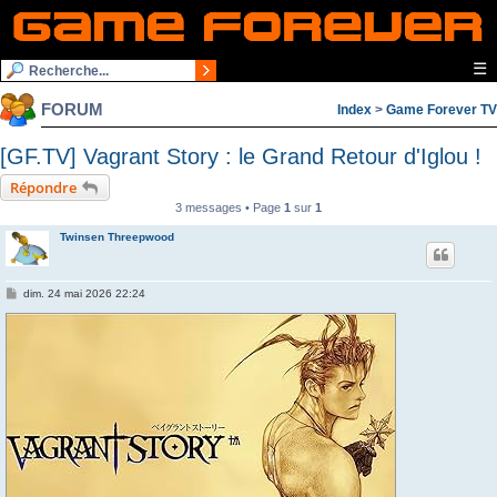
☰
FORUM
Index
>
Game Forever TV
[GF.TV] Vagrant Story : le Grand Retour d'Iglou !
Répondre
3 messages • Page
1
sur
1
Twinsen Threepwood
M
dim. 24 mai 2026 22:24
e
s
s
a
g
e