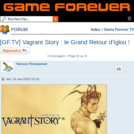
☰
FORUM
Index
>
Game Forever TV
[GF.TV] Vagrant Story : le Grand Retour d'Iglou !
Répondre
3 messages • Page
1
sur
1
Twinsen Threepwood
M
dim. 24 mai 2026 22:24
e
s
s
a
g
e