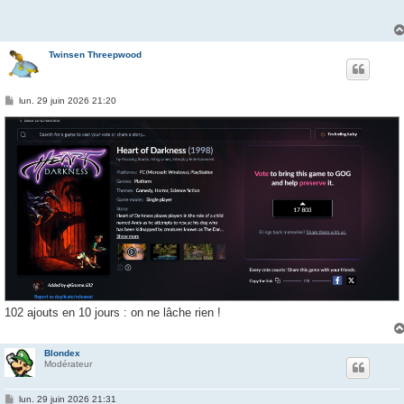
s
a
g
e
Twinsen Threepwood
M
lun. 29 juin 2026 21:20
e
s
s
a
g
e
102 ajouts en 10 jours : on ne lâche rien !
Blondex
Modérateur
M
lun. 29 juin 2026 21:31