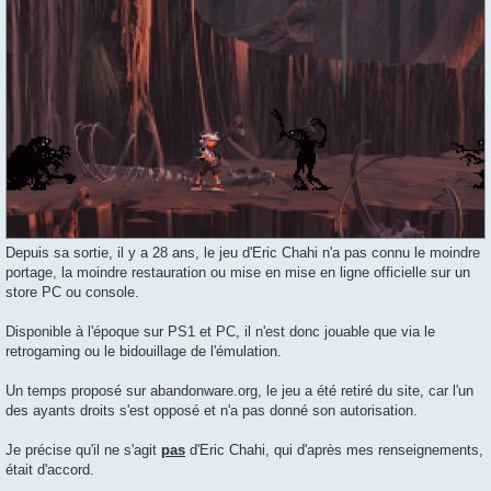
Depuis sa sortie, il y a 28 ans, le jeu d'Eric Chahi n'a pas connu le moindre
portage, la moindre restauration ou mise en mise en ligne officielle sur un
store PC ou console.
Disponible à l'époque sur PS1 et PC, il n'est donc jouable que via le
retrogaming ou le bidouillage de l'émulation.
Un temps proposé sur abandonware.org, le jeu a été retiré du site, car l'un
des ayants droits s'est opposé et n'a pas donné son autorisation.
Je précise qu'il ne s'agit
pas
d'Eric Chahi, qui d'après mes renseignements,
était d'accord.