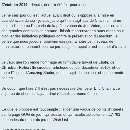
C'était en 2014 :
depuis, rien n'a été fait pour le jeu.
Je ne sais pas qui est l'actuel ayant droit qui s'oppose à la mise en
abandonware du jeu - je sais juste qu'il ne s'agit pas de Chahi lui même -,
mais à l'heure où l'on parle de la préservation du Jeu Video, que l'on voit
des grandes compagnies comme Ubisoft manœuvrer en sous marin pour
bloquer des initiatives politiques contre la préservation du medium, je
pense que nous joueurs, pouvons essayer, à notre petit niveau, de
manifester notre intérêt pour ce jeu, qui je le rappelle, est un chef d’œuvre.
Je veux que l'on rende hommage au formidable travail de Chahi, de
Christian Robert
(le directeur artistique du jeu, décédé en 2010), et de
toute l'équipe d'Amazing Studio, dont il s'agit du seul jeu, et qui ne mérite
pas ça.
Du coup : que faire ? Il n'est pas nécessaire d'embêter Eric Chahi à ce
sujet ou de chercher l'ayant droit récalcitrant nommément.
Ce que je propose est tout simple : lancer une vague de points d’intérêts
sur la page GOG du jeu , qui existe, et qui récolte actuellement
17 701
demandes du retour du jeu en Wish List.