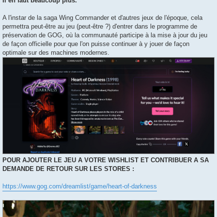
Il en faut beaucoup plus.
A l'instar de la saga Wing Commander et d'autres jeux de l'époque, cela
permettra peut-être au jeu (peut-être ?) d'entrer dans le programme de
préservation de GOG, où la communauté participe à la mise à jour du jeu
de façon officielle pour que l'on puisse continuer à y jouer de façon
optimale sur des machines modernes.
POUR AJOUTER LE JEU A VOTRE WISHLIST ET CONTRIBUER A SA
DEMANDE DE RETOUR SUR LES STORES :
https://www.gog.com/dreamlist/game/heart-of-darkness