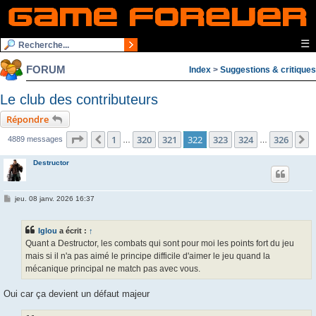
☰
FORUM
Index
>
Suggestions & critiques
Le club des contributeurs
Répondre
Page
322
sur
326
1
320
321
322
323
324
326
Précédente
S
4889 messages
…
…
Destructor
M
jeu. 08 janv. 2026 16:37
e
s
s
Iglou
a écrit :
↑
a
g
Quant a Destructor, les combats qui sont pour moi les points fort du jeu
e
mais si il n'a pas aimé le principe difficile d'aimer le jeu quand la
mécanique principal ne match pas avec vous.
Oui car ça devient un défaut majeur