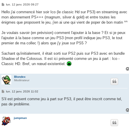
M
lun. 12 janv. 2026 09:27
e
s
Hello j'ai commencé hier soir Ico (le classic Hd sur PS3) en streaming avec
s
mon abonnement PS+++ (magnum, silver & gold) et entre toutes les
a
g
énigmes que proposent le jeu, j'en ai une qui vient de poper de bon matin ^^
e
Je voulais savoir (en prévision) comment l'ajouter à la base ? Et si je peux
l'ajouter à la base comme un jeu PS3 (mon profil indique jeu PS3, le tout
premier de ma collec !) alors que j'y joue sur PS5 ?
Sachant qu'initialement, il était sorti sur PS2 puis sur PS3 avec en bundle
Shadow of the Colossus. Il est ici présenté comme un jeu à part : Ico -
Classic HD. Bref, un nœud existentiel.
Blondex
Modérateur
M
lun. 12 janv. 2026 11:02
e
s
S'il est présent comme jeu à part sur PS3, il peut être inscrit comme tel,
s
pas de problème.
a
g
e
jumpman