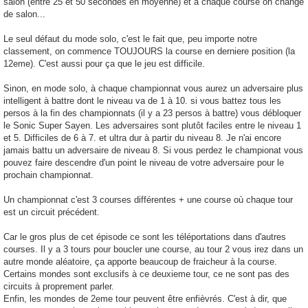
salon (entre 25 et 50 secondes en moyenne) et à chaque course on change
de salon...
Le seul défaut du mode solo, c'est le fait que, peu importe notre
classement, on commence TOUJOURS la course en derniere position (la
12eme). C'est aussi pour ça que le jeu est difficile.
Sinon, en mode solo, à chaque championnat vous aurez un adversaire plus
intelligent à battre dont le niveau va de 1 à 10. si vous battez tous les
persos à la fin des championnats (il y a 23 persos à battre) vous débloquer
le Sonic Super Sayen. Les adversaires sont plutôt faciles entre le niveau 1
et 5. Difficiles de 6 à 7. et ultra dur à partir du niveau 8. Je n'ai encore
jamais battu un adversaire de niveau 8. Si vous perdez le championat vous
pouvez faire descendre d'un point le niveau de votre adversaire pour le
prochain championnat.
Un championnat c'est 3 courses différentes + une course où chaque tour
est un circuit précédent.
Car le gros plus de cet épisode ce sont les téléportations dans d'autres
courses. Il y a 3 tours pour boucler une course, au tour 2 vous irez dans un
autre monde aléatoire, ça apporte beaucoup de fraicheur à la course.
Certains mondes sont exclusifs à ce deuxieme tour, ce ne sont pas des
circuits à proprement parler.
Enfin, les mondes de 2eme tour peuvent être enfièvrés. C'est à dir, que