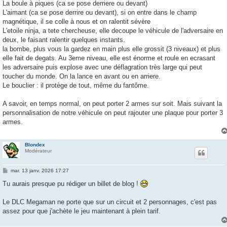
La boule à piques (ca se pose derriere ou devant)
L'aimant (ca se pose derrire ou devant), si on entre dans le champ
magnétique, il se colle à nous et on ralentit sévère
L'etoile ninja, a tete chercheuse, elle decoupe le véhicule de l'adversaire en
deux, le faisant ralentir quelques instants.
la bombe, plus vous la gardez en main plus elle grossit (3 niveaux) et plus
elle fait de degats. Au 3eme niveau, elle est énorme et roule en ecrasant
les adversaire puis explose avec une déflagration très large qui peut
toucher du monde. On la lance en avant ou en arriere.
Le bouclier : il protège de tout, même du fantôme.
A savoir, en temps normal, on peut porter 2 armes sur soit. Mais suivant la
personnalisation de notre véhicule on peut rajouter une plaque pour porter 3
armes.
Blondex
Modérateur
M
mar. 13 janv. 2026 17:27
e
s
Tu aurais presque pu rédiger un billet de blog !
s
a
g
Le DLC Megaman ne porte que sur un circuit et 2 personnages, c'est pas
e
assez pour que j'achète le jeu maintenant à plein tarif.