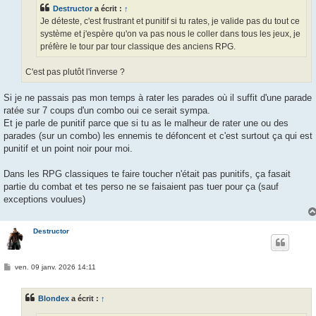
e
Destructor
a écrit :
↑
Je déteste, c'est frustrant et punitif si tu rates, je valide pas du tout ce
système et j'espère qu'on va pas nous le coller dans tous les jeux, je
préfère le tour par tour classique des anciens RPG.
C'est pas plutôt l'inverse ?
Si je ne passais pas mon temps à rater les parades où il suffit d'une parade
ratée sur 7 coups d'un combo oui ce serait sympa.
Et je parle de punitif parce que si tu as le malheur de rater une ou des
parades (sur un combo) les ennemis te défoncent et c'est surtout ça qui est
punitif et un point noir pour moi.
Dans les RPG classiques te faire toucher n'était pas punitifs, ça fasait
partie du combat et tes perso ne se faisaient pas tuer pour ça (sauf
exceptions voulues)
Destructor
M
ven. 09 janv. 2026 14:11
e
s
s
Blondex
a écrit :
↑
a
g