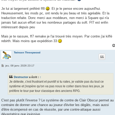
Je lui ai largement préféré ff8
. Et je le pense encore aujourd'hui.
Heureusement, les mods pc, ont rendu le jeu beau et très agréable. Et la
traduction refaite. Donc merci aux moddeurs, non merci à Square qui n'a
jamais fait aucun effort sur les nombreux partages du soft. Ff7 est enfin
intéressant depuis peu
Mais je te rassure, ff7 remake je l'ai trouvé très moyen. Par contre j'ai kiffé
rebirth. Mais moins que expédition 33
Twinsen Threepwood
M
jeu. 08 janv. 2026 23:17
e
s
s
Destructor
a écrit :
↑
a
g
Je déteste, c'est frustrant et punitif si tu rates, je valide pas du tout ce
e
système et j'espère qu'on va pas nous le coller dans tous les jeux, je
préfère le tour par tour classique des anciens RPG.
C'est pas plutôt l'inverse ? Le système de contre de Clair Obscur permet au
contraire de donner une chance au joueur d'éviter les dégâts, mais aussi
d'être écompensé en cas de réussite, par une contre-attaque aussi
dévastatrice que jouissive.