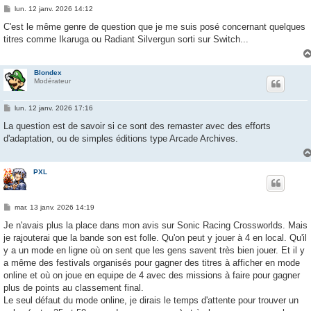
M
lun. 12 janv. 2026 14:12
e
s
C'est le même genre de question que je me suis posé concernant quelques
s
titres comme Ikaruga ou Radiant Silvergun sorti sur Switch...
a
g
e
Blondex
Modérateur
M
lun. 12 janv. 2026 17:16
e
s
La question est de savoir si ce sont des remaster avec des efforts
s
d'adaptation, ou de simples éditions type Arcade Archives.
a
g
e
PXL
M
mar. 13 janv. 2026 14:19
e
s
Je n'avais plus la place dans mon avis sur Sonic Racing Crossworlds. Mais
s
je rajouterai que la bande son est folle. Qu'on peut y jouer à 4 en local. Qu'il
a
g
y a un mode en ligne où on sent que les gens savent très bien jouer. Et il y
e
a même des festivals organisés pour gagner des titres à afficher en mode
online et où on joue en equipe de 4 avec des missions à faire pour gagner
plus de points au classement final.
Le seul défaut du mode online, je dirais le temps d'attente pour trouver un