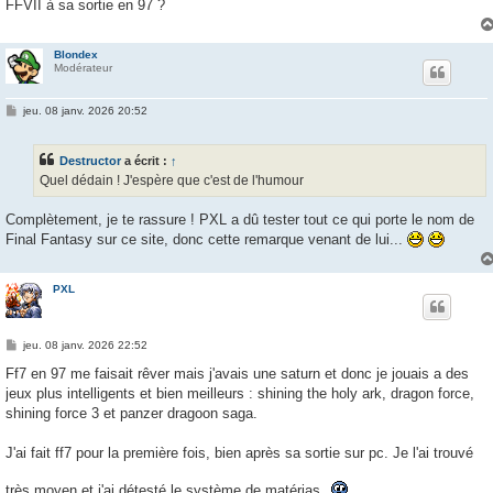
FFVII à sa sortie en 97 ?
Blondex
Modérateur
M
jeu. 08 janv. 2026 20:52
e
s
s
Destructor
a écrit :
↑
a
g
Quel dédain ! J'espère que c'est de l'humour
e
Complètement, je te rassure ! PXL a dû tester tout ce qui porte le nom de
Final Fantasy sur ce site, donc cette remarque venant de lui...
PXL
M
jeu. 08 janv. 2026 22:52
e
s
Ff7 en 97 me faisait rêver mais j'avais une saturn et donc je jouais a des
s
jeux plus intelligents et bien meilleurs : shining the holy ark, dragon force,
a
g
shining force 3 et panzer dragoon saga.
e
J'ai fait ff7 pour la première fois, bien après sa sortie sur pc. Je l'ai trouvé
très moyen et j'ai détesté le système de matérias.