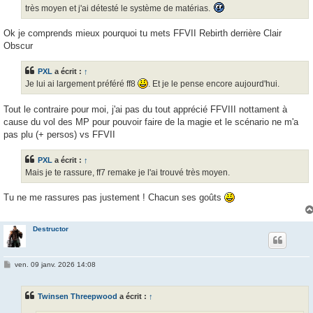
très moyen et j'ai détesté le système de matérias.
Ok je comprends mieux pourquoi tu mets FFVII Rebirth derrière Clair
Obscur
PXL
a écrit :
↑
Je lui ai largement préféré ff8
. Et je le pense encore aujourd'hui.
Tout le contraire pour moi, j'ai pas du tout apprécié FFVIII nottament à
cause du vol des MP pour pouvoir faire de la magie et le scénario ne m'a
pas plu (+ persos) vs FFVII
PXL
a écrit :
↑
Mais je te rassure, ff7 remake je l'ai trouvé très moyen.
Tu ne me rassures pas justement ! Chacun ses goûts
Destructor
M
ven. 09 janv. 2026 14:08
e
s
s
Twinsen Threepwood
a écrit :
↑
a
g