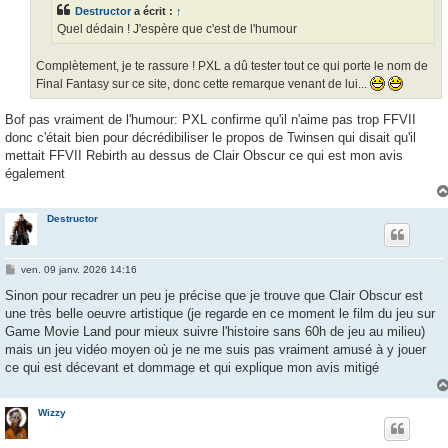
e
Destructor
a écrit :
↑
Quel dédain ! J'espère que c'est de l'humour
Complètement, je te rassure ! PXL a dû tester tout ce qui porte le nom de
Final Fantasy sur ce site, donc cette remarque venant de lui...
Bof pas vraiment de l'humour: PXL confirme qu'il n'aime pas trop FFVII
donc c'était bien pour décrédibiliser le propos de Twinsen qui disait qu'il
mettait FFVII Rebirth au dessus de Clair Obscur ce qui est mon avis
également
Destructor
M
ven. 09 janv. 2026 14:16
e
s
Sinon pour recadrer un peu je précise que je trouve que Clair Obscur est
s
une très belle oeuvre artistique (je regarde en ce moment le film du jeu sur
a
g
Game Movie Land pour mieux suivre l'histoire sans 60h de jeu au milieu)
e
mais un jeu vidéo moyen où je ne me suis pas vraiment amusé à y jouer
ce qui est décevant et dommage et qui explique mon avis mitigé
Wizzy