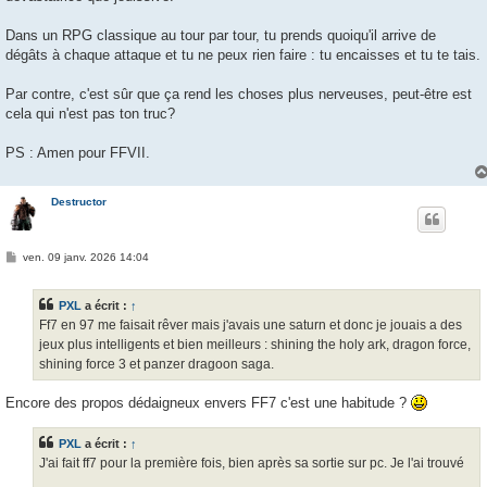
Dans un RPG classique au tour par tour, tu prends quoiqu'il arrive de
dégâts à chaque attaque et tu ne peux rien faire : tu encaisses et tu te tais.
Par contre, c'est sûr que ça rend les choses plus nerveuses, peut-être est
cela qui n'est pas ton truc?
PS : Amen pour FFVII.
Destructor
M
ven. 09 janv. 2026 14:04
e
s
s
PXL
a écrit :
↑
a
g
Ff7 en 97 me faisait rêver mais j'avais une saturn et donc je jouais a des
e
jeux plus intelligents et bien meilleurs : shining the holy ark, dragon force,
shining force 3 et panzer dragoon saga.
Encore des propos dédaigneux envers FF7 c'est une habitude ?
PXL
a écrit :
↑
J'ai fait ff7 pour la première fois, bien après sa sortie sur pc. Je l'ai trouvé