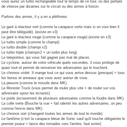
vous aurez un turbo rechargeable tout le temps de ce tour, où des portails
de vitesse par dizaines sur le circuit ou des armes à foison.
Parlons des armes, il y a en a pléthores.
Le gant à réacteur vert (comme la carapace verte mais si on vise bien il
peut être téléguidé). (existe en x3)
Le gant à réacteur rouge (comme la carapace rouge) (existe en x3)
Le turbo simple (comme le champi)
Le turbo double (champi x2)
Le turbo triple (champix2 + un turbo plus long)
Le teleporteur, qui vous fait gagner pas mal de places.
Le cyclone, autour de votre véhicule quels secondes. il vous protège de
quasi tout et permet de renverser les adversaires qui le touchent.
Le chronos violet. Il mange tout ce qui vous arrive dessus (presque) + tous
les bonus et anneaux que vous avez autour de vous.
La pieuvre (comme le missile dans MK)
Le Monster Truck (vous permet de rouler plus vite + de rouler sur vos
adversaire spour les écrasés)
Le poids (ecrasement de plusieurs adversaires comme la foudre dans MK)
La colle verte (Bouche la vue + fait ralentir les autres adversaires, un peu
comme l'encre dans MK)
Le chronos noir (changent toutes les armes de tout le monde)
Le fantôme (c'est la carapace bleue de Sonic sauf qu'il touche obligatoire le
premier joueur + lance des tornades vers l'arrière, faut eviter)