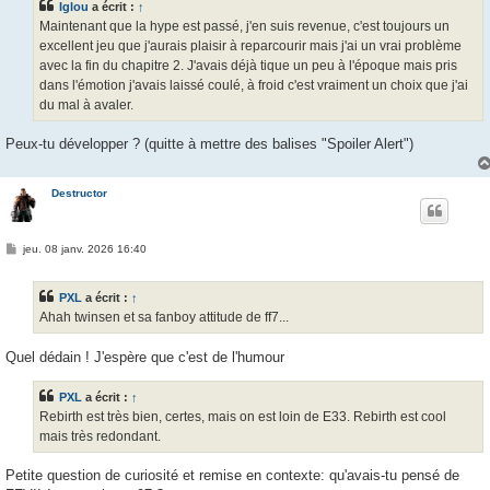
Iglou
a écrit :
↑
Maintenant que la hype est passé, j'en suis revenue, c'est toujours un
excellent jeu que j'aurais plaisir à reparcourir mais j'ai un vrai problème
avec la fin du chapitre 2. J'avais déjà tique un peu à l'époque mais pris
dans l'émotion j'avais laissé coulé, à froid c'est vraiment un choix que j'ai
du mal à avaler.
Peux-tu développer ? (quitte à mettre des balises "Spoiler Alert")
Destructor
M
jeu. 08 janv. 2026 16:40
e
s
s
PXL
a écrit :
↑
a
g
Ahah twinsen et sa fanboy attitude de ff7...
e
Quel dédain ! J'espère que c'est de l'humour
PXL
a écrit :
↑
Rebirth est très bien, certes, mais on est loin de E33. Rebirth est cool
mais très redondant.
Petite question de curiosité et remise en contexte: qu'avais-tu pensé de