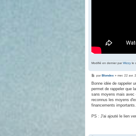
Modifié en dernier par
Wizzy
le 
M
par
Blondex
»
mer. 22 avr.
e
s
Bonne idée de rappeler un
s
permet de rappeler que l
a
g
sans moyens mais avec d
e
reconnus les moyens d'ex
financements importants.
PS : J'ai ajouté le lien ver