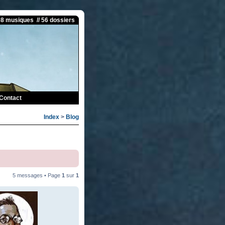
08 musiques // 56 dossiers
Contact
Index
>
Blog
5 messages • Page
1
sur
1