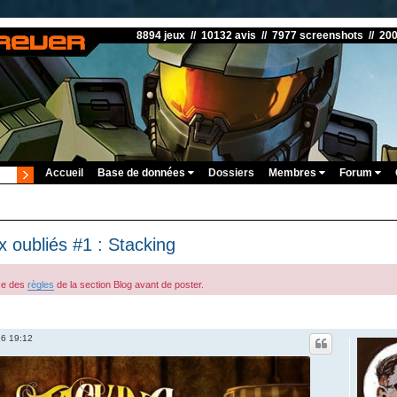
8894 jeux // 10132 avis // 7977 screenshots // 20
Accueil
Base de données
Dossiers
Membres
Forum
x oubliés #1 : Stacking
ce des
règles
de la section Blog avant de poster.
26 19:12