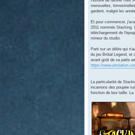
Histoire de raviver mes s
mensuelles, trimestrielles
gardent, malgré les année
Et pour commencer, j'ava
2011 nommée Stacking. Il 
téléchargement de l'époq
mineur du studio.
Parti sur un délire qui n
du jeu Brütal Legend, et 
avant goût de sa patte art
https://www.artstation.co
La particularité de Stack
incarnons des poupée rus
fonction de leur taille. L