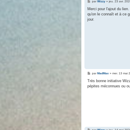
M
par
Wizzy
»
jeu. 23 avr. 20
e
s
Merci pour l'ajout du lien
s
qu'on le connaît et à ce 
a
g
jour.
e
M
par
MadMax
»
mer. 13 mai 
e
s
Très bonne initiative Wiz
s
pépites méconnues ou oubl
a
g
e
M
par
Wizzy
»
jeu. 14 mai 20