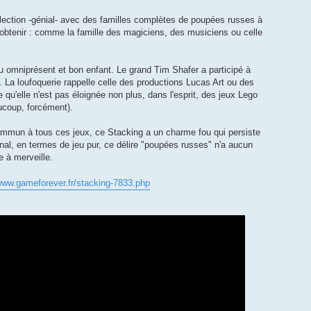
llection -génial- avec des familles complètes de poupées russes à
 obtenir : comme la famille des magiciens, des musiciens ou celle
u omniprésent et bon enfant. Le grand Tim Shafer a participé à
t. La loufoquerie rappelle celle des productions Lucas Art ou des
 qu'elle n'est pas éloignée non plus, dans l'esprit, des jeux Lego
aucoup, forcément).
mmun à tous ces jeux, ce Stacking a un charme fou qui persiste
nal, en termes de jeu pur, ce délire "poupées russes" n'a aucun
e à merveille.
www.gameforever.fr/stacking-7833.php