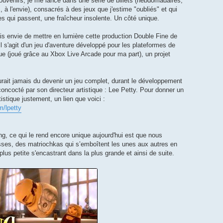
ouvenirs, je me lance dans une série de billets (hebdomadaires,
, à l'envie), consacrés à des jeux que j'estime "oubliés" et qui
s qui passent, une fraîcheur insolente. Un côté unique.
is envie de mettre en lumière cette production Double Fine de
s'agit d'un jeu d'aventure développé pour les plateformes de
ue (joué grâce au Xbox Live Arcade pour ma part), un projet
'aurait jamais du devenir un jeu complet, durant le développement
concocté par son directeur artistique : Lee Petty. Pour donner un
istique justement, un lien que voici :
m/lpetty
ing, ce qui le rend encore unique aujourd'hui est que nous
ses, des matriochkas qui s’emboîtent les unes aux autres en
a plus petite s'encastrant dans la plus grande et ainsi de suite.