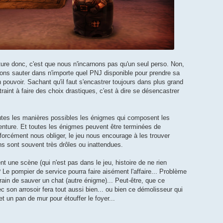
enture donc, c'est que nous n'incarnons pas qu'un seul perso. Non,
vons sauter dans n'importe quel PNJ disponible pour prendre sa
n pouvoir. Sachant qu'il faut s'encastrer toujours dans plus grand
raint à faire des choix drastiques, c'est à dire se désencastrer
toutes les manières possibles les énigmes qui composent les
venture. Et toutes les énigmes peuvent être terminées de
forcément nous obliger, le jeu nous encourage à les trouver
ons sont souvent très drôles ou inattendues.
nt une scène (qui n'est pas dans le jeu, histoire de ne rien
 ? Le pompier de service pourra faire aisément l'affaire... Problème
train de sauver un chat (autre énigme)... Peut-être, que ce
c son arrosoir fera tout aussi bien... ou bien ce démolisseur qui
t un pan de mur pour étouffer le foyer...