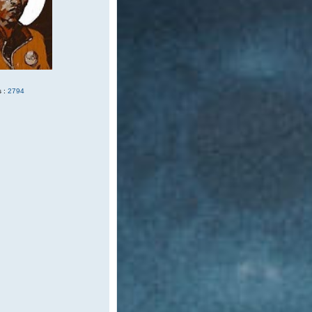
 :
2794