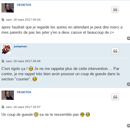
VEGETOX
M
sam. 18 mars 2017 00:44
e
s
apres faudrait que je regarde les autres en attendant je peut dire merci a
s
mes parents de pas les jeter y'en a deux caisse et beaucoup de c+
a
g
e
jumpman
M
sam. 18 mars 2017 09:46
e
s
C'est rigolo ça !
Je ne me rappelai plus de cette intervention.... Par
s
contre, je me rappel très bien avoir pousser un coup de gueule dans la
a
g
section "courrier".
e
VEGETOX
M
sam. 18 mars 2017 20:57
e
s
Un coup de gueule
sa ne te ressemble pas
s
a
g
e