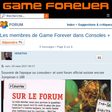
☰
FORUM
Index
>
Suggestions & critiques
Les membres de Game Forever dans Consoles +
Répondre
6 messages • Page
1
sur
1
VEGETOX
M
sam. 18 mars 2017 00:17
e
s
Souvenir de l'epoque ou consoles+ et sont forum officiel exister encore
s
Jumpman n 188
a
g
e