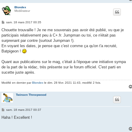
Blondex
Modérateur
M
sam. 18 mars 2017 00:35
e
s
Chouette trouvaille ! Je ne me souvenais pas avoir été publié, vu que je
s
participais relativement peu à C+.fr. Jumpman ou toi, ce n'était pas
a
g
surprenant par contre (surtout Jumpman !).
e
En voyant les dates, je pense que c'est comme ça qu'on t'a recruté,
Batpigeon !
Quant aux publications sur le mag, c'était à l'époque une initiative sympa
de la part de la rédac, très présente sur le forum officiel. C'est parti en
sucette juste après.
Modifié en dernier par
Blondex
le dim. 28 févr. 2021 11:43, modifié 2 fois.
Twinsen Threepwood
M
sam. 18 mars 2017 00:37
e
s
Haha ! Excellent !
s
a
g
e