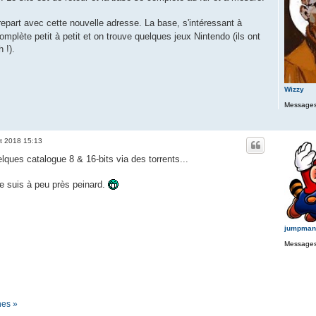
 repart avec cette nouvelle adresse. La base, s'intéressant à
omplète petit à petit et on trouve quelques jeux Nintendo (ils ont
 !).
Wizzy
Messages
t 2018 15:13
elques catalogue 8 & 16-bits via des torrents...
 suis à peu près peinard.
jumpman
Messages
nes »