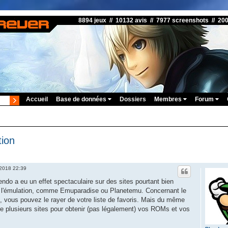
8894 jeux // 10132 avis // 7977 screenshots // 20
Accueil
Base de données
Dossiers
Membres
Forum
tion
 2018 22:39
endo a eu un effet spectaculaire sur des sites pourtant bien
e l'émulation, comme Emuparadise ou Planetemu. Concernant le
e, vous pouvez le rayer de votre liste de favoris. Mais du même
tre plusieurs sites pour obtenir (pas légalement) vos ROMs et vos