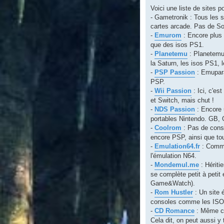
Voici une liste de sites p
- Gametronik : Tous les s
cartes arcade. Pas de S
-
Emurom
: Encore plus
que des isos PS1.
-
Planetemu
: Planetemu 
la Saturn, les isos PS1, 
-
PSP Passion
: Emuparad
PSP.
-
Wii Passion
: Ici, c'es
et Switch, mais chut !
-
NDS Passion
: Encore 
portables Nintendo. GB
-
Coolrom
: Pas de cons
encore PSP, ainsi que to
-
Emulation64.fr
: Comme 
l'émulation N64.
-
Mondemul.me
: Hériti
se complète petit à petit
Game&Watch).
-
Rom Hustler
: Un site
consoles comme les ISOs
-
CD Romance
: Même ch
Cela dit, on peut aussi y