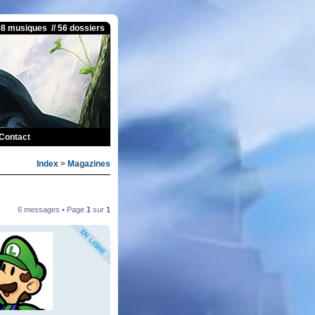
08 musiques // 56 dossiers
Contact
Index
>
Magazines
6 messages • Page
1
sur
1