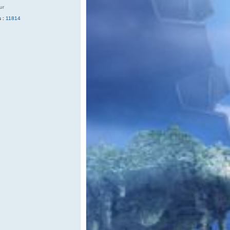
ur
 :
11814