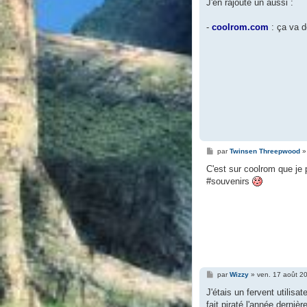
s
J'en rajoute un aussi :
s
a
g
-
coolrom.com
: ça va d
e
M
par
Twinsen Threepwood
e
s
C'est sur coolrom que je
s
#souvenirs
a
g
e
M
par
Wizzy
»
ven. 17 août 2
e
s
J'étais un fervent utilisa
s
fait piraté l'année derniè
a