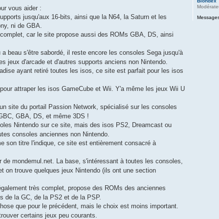
Blondex
Modérate
our vous aider :
upports jusqu'aux 16-bits, ainsi que la N64, la Saturn et les
Messages
ony, ni de GBA.
 complet, car le site propose aussi des ROMs GBA, DS, ainsi
a beau s'être sabordé, il reste encore les consoles Sega jusqu'à
les jeux d'arcade et d'autres supports anciens non Nintendo.
ise ayant retiré toutes les isos, ce site est parfait pour les isos
t pour attraper les isos GameCube et Wii. Y'a même les jeux Wii U
un site du portail Passion Network, spécialisé sur les consoles
, GBC, GBA, DS, et même 3DS !
oles Nintendo sur ce site, mais des isos PS2, Dreamcast ou
utes consoles anciennes non Nintendo.
son titre l'indique, ce site est entièrement consacré à
er de mondemul.net. La base, s'intéressant à toutes les consoles,
 et on trouve quelques jeux Nintendo (ils ont une section
 également très complet, propose des ROMs des anciennes
 de la GC, de la PS2 et de la PSP.
ose que pour le précédent, mais le choix est moins important.
 trouver certains jeux peu courants.