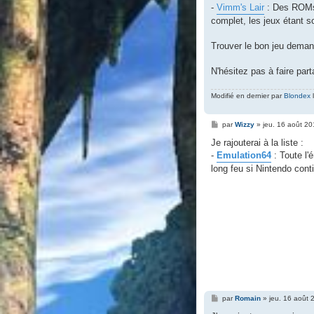
-
Vimm's Lair
: Des ROMs e
complet, les jeux étant 
Trouver le bon jeu deman
N'hésitez pas à faire par
Modifié en dernier par
Blondex
l
M
par
Wizzy
»
jeu. 16 août 2
e
s
Je rajouterai à la liste :
s
-
Emulation64
: Toute l'
a
g
long feu si Nintendo cont
e
M
par
Romain
»
jeu. 16 août 
e