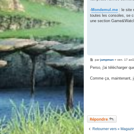
g
e
-
Mondemul.me
: le site
toutes les consoles, se c
une section Game&Watch
M
par
jumpman
»
ven. 17 aoû
e
s
Perso, j'ai télécharger qu
s
a
g
Comme ça, maintenant, je
e
Répondre
Retourner vers « Magazi