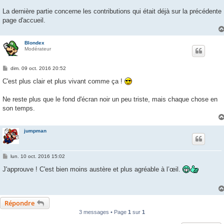
La dernière partie concerne les contributions qui était déjà sur la précédente
page d'accueil.
Blondex
Modérateur
M
dim. 09 oct. 2016 20:52
e
s
C'est plus clair et plus vivant comme ça !
s
a
g
Ne reste plus que le fond d'écran noir un peu triste, mais chaque chose en
e
son temps.
jumpman
M
lun. 10 oct. 2016 15:02
e
s
J'approuve ! C'est bien moins austère et plus agréable à l’œil.
s
a
g
e
Répondre
3 messages • Page
1
sur
1