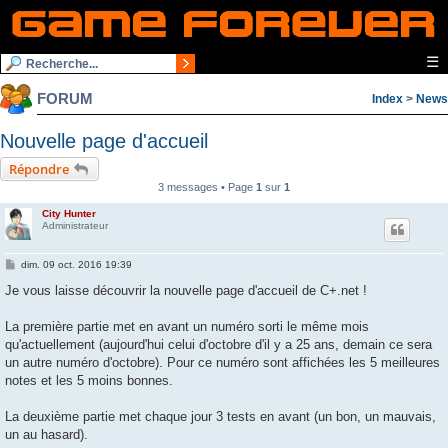
☰
FORUM
Index
>
News
Nouvelle page d'accueil
Répondre
3 messages • Page
1
sur
1
City Hunter
Administrateur
M
dim. 09 oct. 2016 19:39
e
s
Je vous laisse découvrir la nouvelle page d'accueil de C+.net !
s
a
g
La première partie met en avant un numéro sorti le même mois
e
qu'actuellement (aujourd'hui celui d'octobre d'il y a 25 ans, demain ce sera
un autre numéro d'octobre). Pour ce numéro sont affichées les 5 meilleures
notes et les 5 moins bonnes.
La deuxième partie met chaque jour 3 tests en avant (un bon, un mauvais,
un au hasard).