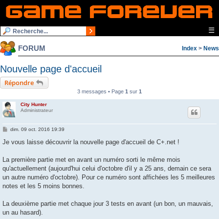
☰
FORUM
Index
>
News
Nouvelle page d'accueil
Répondre
3 messages • Page
1
sur
1
City Hunter
Administrateur
M
dim. 09 oct. 2016 19:39
e
s
Je vous laisse découvrir la nouvelle page d'accueil de C+.net !
s
a
g
La première partie met en avant un numéro sorti le même mois
e
qu'actuellement (aujourd'hui celui d'octobre d'il y a 25 ans, demain ce sera
un autre numéro d'octobre). Pour ce numéro sont affichées les 5 meilleures
notes et les 5 moins bonnes.
La deuxième partie met chaque jour 3 tests en avant (un bon, un mauvais,
un au hasard).