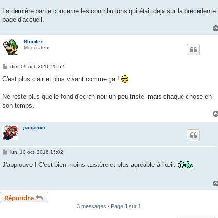
La dernière partie concerne les contributions qui était déjà sur la précédente
page d'accueil.
Blondex
Modérateur
M
dim. 09 oct. 2016 20:52
e
s
C'est plus clair et plus vivant comme ça !
s
a
g
Ne reste plus que le fond d'écran noir un peu triste, mais chaque chose en
e
son temps.
jumpman
M
lun. 10 oct. 2016 15:02
e
s
J'approuve ! C'est bien moins austère et plus agréable à l’œil.
s
a
g
e
Répondre
3 messages • Page
1
sur
1