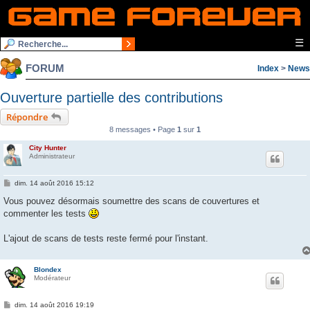
☰
FORUM
Index
>
News
Ouverture partielle des contributions
Répondre
8 messages • Page
1
sur
1
City Hunter
Administrateur
M
dim. 14 août 2016 15:12
e
s
Vous pouvez désormais soumettre des scans de couvertures et
s
commenter les tests
a
g
e
L'ajout de scans de tests reste fermé pour l'instant.
Blondex
Modérateur
M
dim. 14 août 2016 19:19