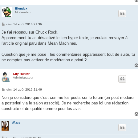
e
Blondex
Modérateur
M
dim. 14 août 2016 21:36
e
s
Je t'ai répondu sur Chuck Rock.
s
Apparemment tu as désactivé le lien hyper texte, je voulais renvoyer à
a
g
l'article original paru dans Mean Machines.
e
Question que je me pose : les commentaires apparaissent tout de suite, tu
ne comptes pas activer de modération a priori ?
City Hunter
Administrateur
M
dim. 14 août 2016 21:46
e
s
Non je considère que c'est comme les posts sur le forum (on peut modérer
s
a posteriori via le salon associé). Je ne recherche pas ici une rédaction
a
g
construite et de qualité comme pour les avis.
e
Wizzy
M