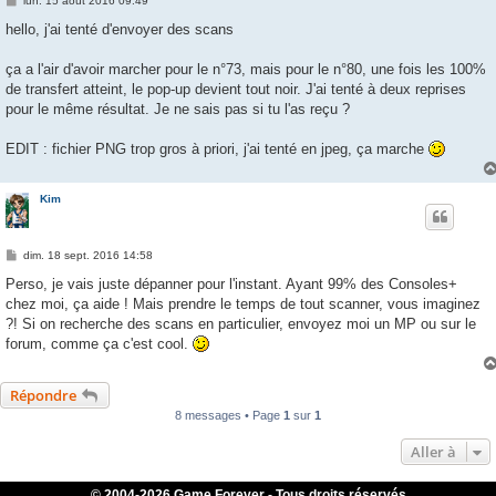
lun. 15 août 2016 09:49
e
s
hello, j'ai tenté d'envoyer des scans
s
a
g
ça a l'air d'avoir marcher pour le n°73, mais pour le n°80, une fois les 100%
e
de transfert atteint, le pop-up devient tout noir. J'ai tenté à deux reprises
pour le même résultat. Je ne sais pas si tu l'as reçu ?
EDIT : fichier PNG trop gros à priori, j'ai tenté en jpeg, ça marche
Kim
M
dim. 18 sept. 2016 14:58
e
s
Perso, je vais juste dépanner pour l'instant. Ayant 99% des Consoles+
s
chez moi, ça aide ! Mais prendre le temps de tout scanner, vous imaginez
a
g
?! Si on recherche des scans en particulier, envoyez moi un MP ou sur le
e
forum, comme ça c'est cool.
Répondre
8 messages • Page
1
sur
1
Aller à
© 2004-
2026 Game Forever - Tous droits réservés