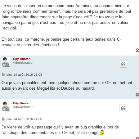
e
s
Je viens de laisser un commentaire pour Actraiser, ça apparait bien sur
s
l'onglet "Derniers commentaires", mais ne serait-il pas préférable de tout
a
g
faire apparaître directement sur la page d'accueil ? Je trouve que la
e
navigation par onglet n'est pas très jolie et ne met pas assez en valeur
l'activité.
En tout cas, ça marche, je pense que certains jeux testés dans C+
peuvent susciter des réactions !
City Hunter
Administrateur
M
dim. 14 août 2016 21:05
e
s
Oui je vais probablement faire quelque chose comme sur GF, en mettant
s
aussi en avant des Mega-Hits et Daubes au hasard.
a
g
e
City Hunter
Administrateur
M
dim. 14 août 2016 21:08
e
s
Je viens de voir au passage qu'il y avait un bug graphique lors de
s
l'affichage des commentaires sur C+.net, c'est corrigé
a
g