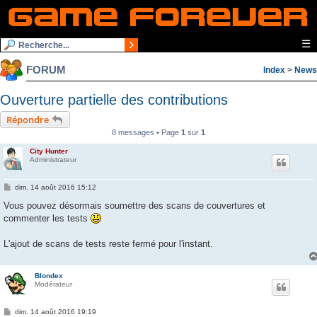
☰
FORUM
Index
>
News
Ouverture partielle des contributions
Répondre
8 messages • Page
1
sur
1
City Hunter
Administrateur
M
dim. 14 août 2016 15:12
e
s
Vous pouvez désormais soumettre des scans de couvertures et
s
commenter les tests
a
g
e
L'ajout de scans de tests reste fermé pour l'instant.
Blondex
Modérateur
M
dim. 14 août 2016 19:19