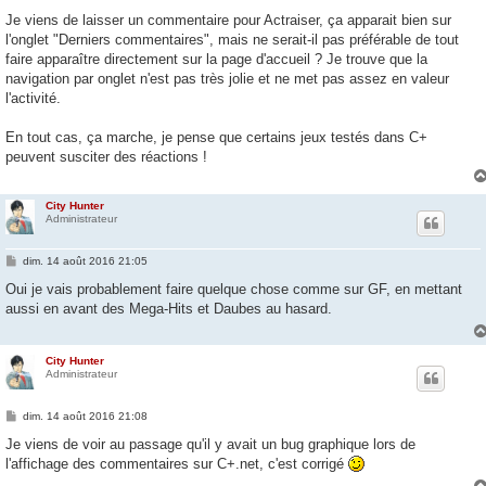
e
s
Je viens de laisser un commentaire pour Actraiser, ça apparait bien sur
s
l'onglet "Derniers commentaires", mais ne serait-il pas préférable de tout
a
g
faire apparaître directement sur la page d'accueil ? Je trouve que la
e
navigation par onglet n'est pas très jolie et ne met pas assez en valeur
l'activité.
En tout cas, ça marche, je pense que certains jeux testés dans C+
peuvent susciter des réactions !
City Hunter
Administrateur
M
dim. 14 août 2016 21:05
e
s
Oui je vais probablement faire quelque chose comme sur GF, en mettant
s
aussi en avant des Mega-Hits et Daubes au hasard.
a
g
e
City Hunter
Administrateur
M
dim. 14 août 2016 21:08
e
s
Je viens de voir au passage qu'il y avait un bug graphique lors de
s
l'affichage des commentaires sur C+.net, c'est corrigé
a
g