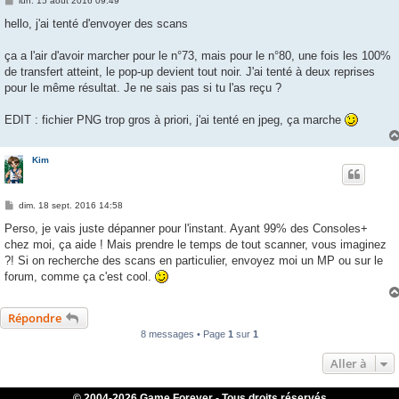
lun. 15 août 2016 09:49
e
s
hello, j'ai tenté d'envoyer des scans
s
a
g
ça a l'air d'avoir marcher pour le n°73, mais pour le n°80, une fois les 100%
e
de transfert atteint, le pop-up devient tout noir. J'ai tenté à deux reprises
pour le même résultat. Je ne sais pas si tu l'as reçu ?
EDIT : fichier PNG trop gros à priori, j'ai tenté en jpeg, ça marche
Kim
M
dim. 18 sept. 2016 14:58
e
s
Perso, je vais juste dépanner pour l'instant. Ayant 99% des Consoles+
s
chez moi, ça aide ! Mais prendre le temps de tout scanner, vous imaginez
a
g
?! Si on recherche des scans en particulier, envoyez moi un MP ou sur le
e
forum, comme ça c'est cool.
Répondre
8 messages • Page
1
sur
1
Aller à
© 2004-
2026 Game Forever - Tous droits réservés