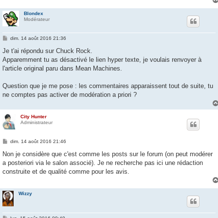
e
Blondex
Modérateur
M
dim. 14 août 2016 21:36
e
s
Je t'ai répondu sur Chuck Rock.
s
Apparemment tu as désactivé le lien hyper texte, je voulais renvoyer à
a
g
l'article original paru dans Mean Machines.
e
Question que je me pose : les commentaires apparaissent tout de suite, tu
ne comptes pas activer de modération a priori ?
City Hunter
Administrateur
M
dim. 14 août 2016 21:46
e
s
Non je considère que c'est comme les posts sur le forum (on peut modérer
s
a posteriori via le salon associé). Je ne recherche pas ici une rédaction
a
g
construite et de qualité comme pour les avis.
e
Wizzy
M