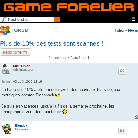
☰
FORUM
Index
>
News
Plus de 10% des tests sont scannés !
Répondre
2 messages • Page
1
sur
1
City Hunter
Administrateur
M
mer. 03 août 2016 12:16
e
s
La barre des 10% a été franchie, avec des nouveaux tests de jeux
s
mythiques comme Flashback
a
g
e
Je suis en vacances jusqu'à la fin de la semaine prochaine, les
chargements vont donc continuer
Blondex
Modérateur