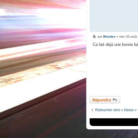
M
par
Blondex
»
mer. 03 août
e
s
Ca fait déjà une bonne bas
s
a
g
e
Répondre
Retourner vers « News »