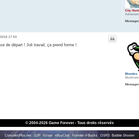
City Hunt
Administr
Messages
 2016 17:53
e de départ ! Joli travail, ça prend forme !
Blondex
Modérate
Messages
© 2004-
2026 Game Forever - Tous droits réservés
ConsolesPlus.net
1UP
iGraal
eBuyClub
Fortnite V-Bucks
OSRS
Bubble Shooter