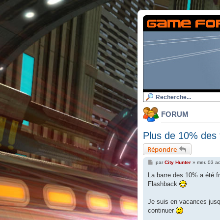
FORUM
Plus de 10% des 
Répondre
M
par
City Hunter
»
mer. 03 a
e
s
La barre des 10% a été 
s
Flashback
a
g
e
Je suis en vacances jusq
continuer