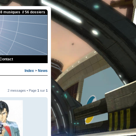
08 musiques // 56 dossiers
Contact
Index
>
News
2 messages • Page
1
sur
1